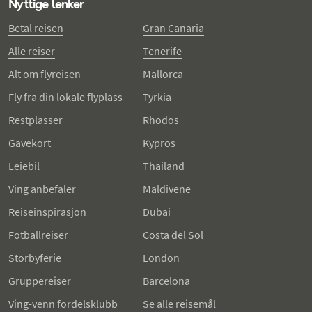
Nyttige lenker
Betal reisen
Gran Canaria
Alle reiser
Tenerife
Alt om flyreisen
Mallorca
Fly fra din lokale flyplass
Tyrkia
Restplasser
Rhodos
Gavekort
Kypros
Leiebil
Thailand
Ving anbefaler
Maldivene
Reiseinspirasjon
Dubai
Fotballreiser
Costa del Sol
Storbyferie
London
Gruppereiser
Barcelona
Ving-venn fordelsklubb
Se alle reisemål