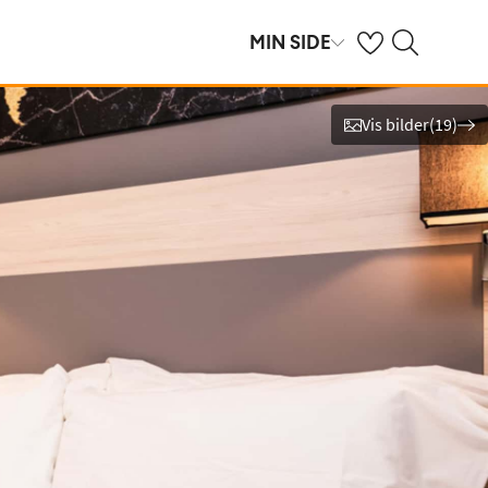
Se dine sparte hot
Søk på ving.no
MIN SIDE
Vis bilder
(
19
)