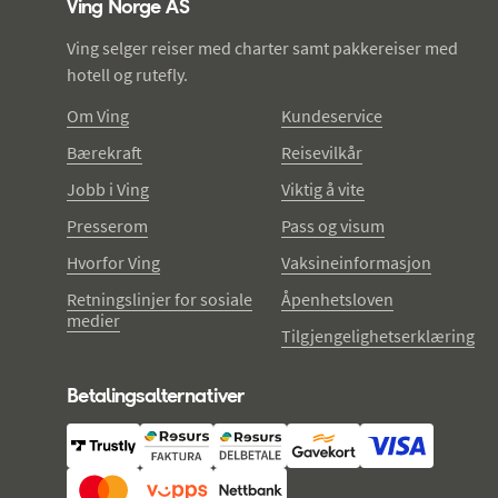
Ving Norge AS
Ving selger reiser med charter samt pakkereiser med
hotell og rutefly.
Om Ving
Kundeservice
Bærekraft
Reisevilkår
Jobb i Ving
Viktig å vite
Presserom
Pass og visum
Hvorfor Ving
Vaksineinformasjon
Retningslinjer for sosiale
Åpenhetsloven
medier
Tilgjengelighetserklæring
Betalingsalternativer