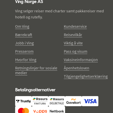
Ving Norge AS
Ving selger reiser med charter samt pakkereiser med
hotell og rutefly.
Om Ving
Kundeservice
Bærekraft
Reisevilkår
Jobb i Ving
Viktig å vite
Presserom
Pass og visum
Hvorfor Ving
Vaksineinformasjon
Retningslinjer for sosiale
Åpenhetsloven
medier
Tilgjengelighetserklæring
Betalingsalternativer