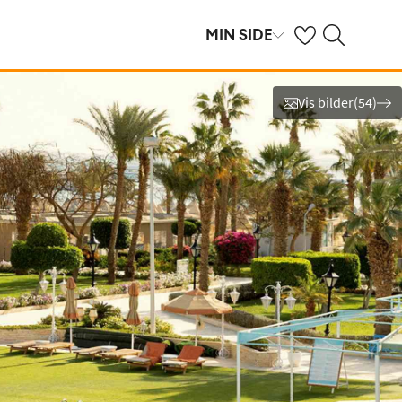
Se dine sparte hot
Søk på ving.no
MIN SIDE
Vis bilder
(
54
)