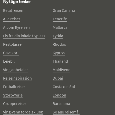
Nyttige lenker
Betal reisen
Gran Canaria
Alle reiser
Tenerife
Alt om flyreisen
Mallorca
Fly fra din lokale flyplass
Tyrkia
Restplasser
Rhodos
Gavekort
Kypros
Leiebil
Thailand
Ving anbefaler
Maldivene
Reiseinspirasjon
Dubai
Fotballreiser
Costa del Sol
Storbyferie
London
Gruppereiser
Barcelona
Ving-venn fordelsklubb
Se alle reisemål