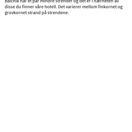
Balchik har et par mindre strender og det er i nærheten av
disse du finner våre hotell. Det varierer mellom finkornet og
grovkornet strand på strendene.
Mat, drikke og uteliv
Shopping