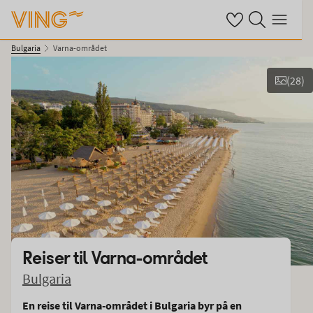
Se dine sparte hot
Søk på ving.no
Meny
Bulgaria
Varna-området
(
28
)
Vis bilder
Reiser til
Varna-området
Bulgaria
En reise til Varna-området i Bulgaria byr på en