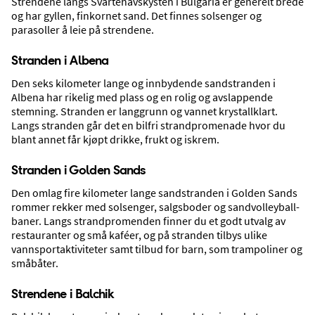
Strendene langs Svartehavskysten i Bulgaria er generelt brede
INGEN UVENTEDE DRIVSTOFFTILLEGG
og har gyllen, finkornet sand. Det finnes solsenger og
Ingen ekstra avgifter påløper i etterkant. Reisene våre går som planlagt.
parasoller å leie på strendene.
Stranden i Albena
Den seks kilometer lange og innbydende sandstranden i
Albena har rikelig med plass og en rolig og avslappende
stemning. Stranden er langgrunn og vannet krystallklart.
Langs stranden går det en bilfri strandpromenade hvor du
blant annet får kjøpt drikke, frukt og iskrem.
Stranden i Golden Sands
Den omlag fire kilometer lange sandstranden i Golden Sands
rommer rekker med solsenger, salgsboder og sandvolleyball-
Strender
baner. Langs strandpromenden finner du et godt utvalg av
restauranter og små kaféer, og på stranden tilbys ulike
vannsportaktiviteter samt tilbud for barn, som trampoliner og
småbåter.
Strendene i Balchik