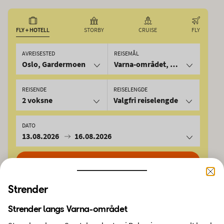
FLY + HOTELL
STORBY
CRUISE
FLY
AVREISESTED
REISEMÅL
Oslo, Gardermoen
Varna-området, Bulgaria
REISENDE
REISELENGDE
2 voksne
Valgfri reiselengde
DATO
13.08.2026
16.08.2026
SØK
Strender
Derfor skal du reise med Ving
Strender langs Varna-området