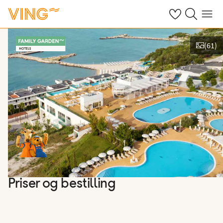
Se dine sparte h
Søk på ving.n
Meny
(
61
)
Se bilder og film
Priser og bestilling