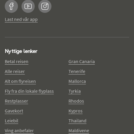
Facebook
YouTube
Instagram
Last ned vår app
Nyttige lenker
Betal reisen
Gran Canaria
Alle reiser
Tenerife
Alt om flyreisen
Mallorca
Fly fra din lokale flyplass
Tyrkia
Restplasser
Rhodos
Gavekort
Kypros
Leiebil
Thailand
Ving anbefaler
Maldivene