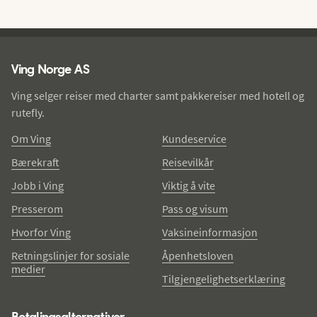
Ving - bunntekst
Ving Norge AS
Ving selger reiser med charter samt pakkereiser med hotell og
rutefly.
Om Ving
Kundeservice
Bærekraft
Reisevilkår
Jobb i Ving
Viktig å vite
Presserom
Pass og visum
Hvorfor Ving
Vaksineinformasjon
Retningslinjer for sosiale
Åpenhetsloven
medier
Tilgjengelighetserklæring
Betalingsalternativer