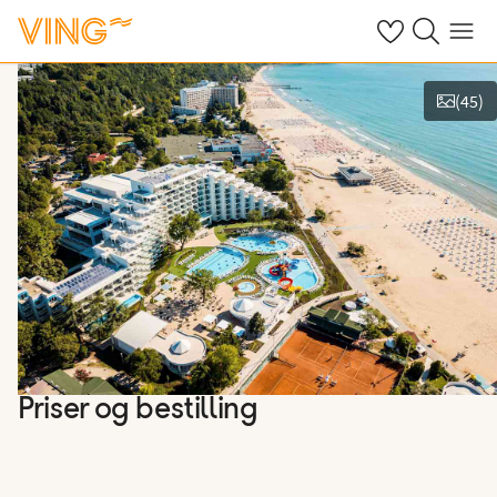
Se dine sparte h
Søk på ving.n
Meny
(
45
)
Vis bilder
Priser og bestilling