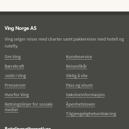
Ving - bunntekst
Ving Norge AS
Ving selger reiser med charter samt pakkereiser med hotell og
rutefly.
Om Ving
Kundeservice
Bærekraft
Reisevilkår
Jobb i Ving
Viktig å vite
Presserom
Pass og visum
Hvorfor Ving
Vaksineinformasjon
Retningslinjer for sosiale
Åpenhetsloven
medier
Tilgjengelighetserklæring
Betalingsalternativer