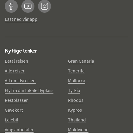
Facebook
YouTube
Instagram
Last ned vår app
Nyttige lenker
Betal reisen
Gran Canaria
Alle reiser
Tenerife
Alt om flyreisen
Mallorca
Fly fra din lokale flyplass
Tyrkia
Restplasser
Rhodos
Gavekort
Kypros
Leiebil
Thailand
Ving anbefaler
Maldivene