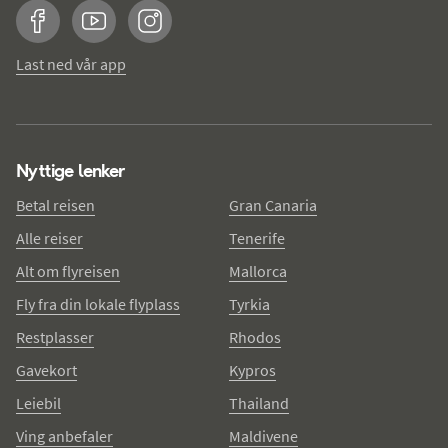
Facebook
YouTube
Instagram
Last ned vår app
Nyttige lenker
Betal reisen
Gran Canaria
Alle reiser
Tenerife
Alt om flyreisen
Mallorca
Fly fra din lokale flyplass
Tyrkia
Restplasser
Rhodos
Gavekort
Kypros
Leiebil
Thailand
Ving anbefaler
Maldivene