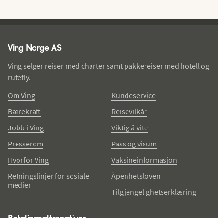
Ving - bunntekst
Ving Norge AS
Ving selger reiser med charter samt pakkereiser med hotell og
rutefly.
Om Ving
Kundeservice
Bærekraft
Reisevilkår
Jobb i Ving
Viktig å vite
Presserom
Pass og visum
Hvorfor Ving
Vaksineinformasjon
Retningslinjer for sosiale
Åpenhetsloven
medier
Tilgjengelighetserklæring
Betalingsalternativer