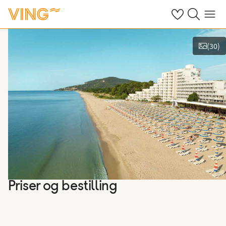
Se dine sparte h
Søk på ving.n
Meny
(
30
)
Vis bilder
Priser og bestilling