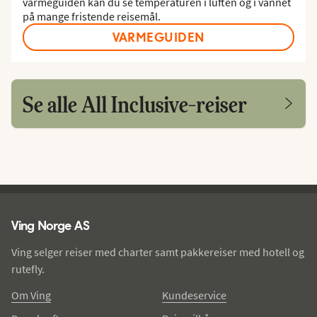
varmeguiden kan du se temperaturen i luften og i vannet
på mange fristende reisemål.
VARMEGUIDEN
Se alle All Inclusive-reiser
Ving - bunntekst
Ving Norge AS
Ving selger reiser med charter samt pakkereiser med hotell og
rutefly.
Om Ving
Kundeservice