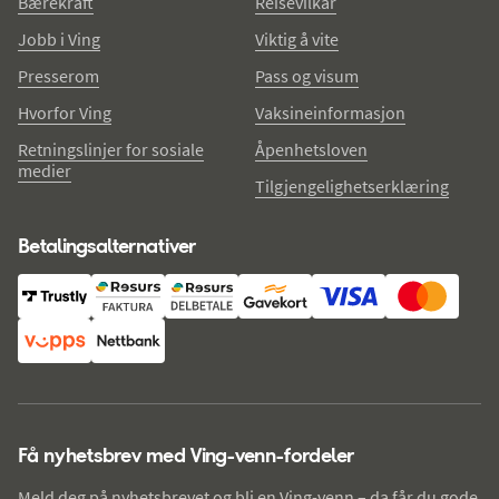
Bærekraft
Reisevilkår
Jobb i Ving
Viktig å vite
Presserom
Pass og visum
Hvorfor Ving
Vaksineinformasjon
Retningslinjer for sosiale
Åpenhetsloven
medier
Tilgjengelighetserklæring
Betalingsalternativer
Få nyhetsbrev med Ving-venn-fordeler
Meld deg på nyhetsbrevet og bli en Ving-venn – da får du gode