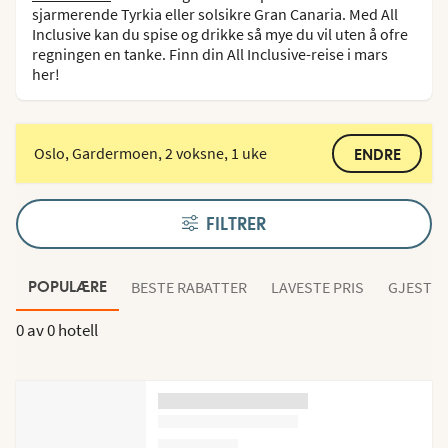
sjarmerende Tyrkia eller solsikre Gran Canaria. Med All
Inclusive kan du spise og drikke så mye du vil uten å ofre
regningen en tanke. Finn din All Inclusive-reise i mars
her!
Oslo, Gardermoen, 2 voksne, 1 uke
ENDRE
FILTRER
BESTE RABATTER
LAVESTE PRIS
GJESTEN
POPULÆRE
0 av
0 hotell