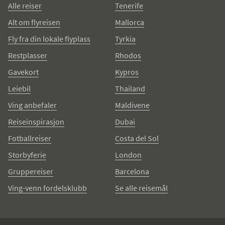
Alle reiser
Tenerife
Alt om flyreisen
Mallorca
Fly fra din lokale flyplass
Tyrkia
Restplasser
Rhodos
Gavekort
Kypros
Leiebil
Thailand
Ving anbefaler
Maldivene
Reiseinspirasjon
Dubai
Fotballreiser
Costa del Sol
Storbyferie
London
Gruppereiser
Barcelona
Ving-venn fordelsklubb
Se alle reisemål