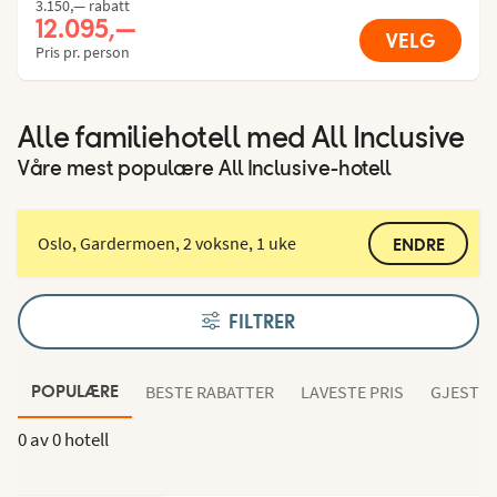
3.150,— rabatt
12.095,—
VELG
Pris pr. person
Alle familiehotell med All Inclusive
Våre mest populære All Inclusive-hotell
Oslo, Gardermoen, 2 voksne, 1 uke
ENDRE
FILTRER
BESTE RABATTER
LAVESTE PRIS
GJESTEN
POPULÆRE
0 av
0 hotell