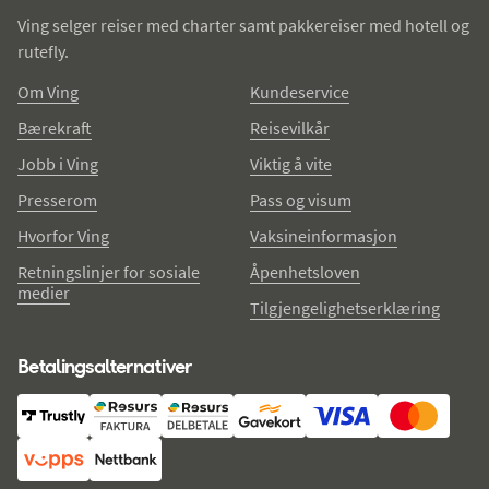
Ving selger reiser med charter samt pakkereiser med hotell og
rutefly.
Om Ving
Kundeservice
Bærekraft
Reisevilkår
Jobb i Ving
Viktig å vite
Presserom
Pass og visum
Hvorfor Ving
Vaksineinformasjon
Retningslinjer for sosiale
Åpenhetsloven
medier
Tilgjengelighetserklæring
Betalingsalternativer