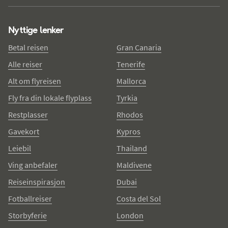
Nyttige lenker
Betal reisen
Gran Canaria
Alle reiser
Tenerife
Alt om flyreisen
Mallorca
Fly fra din lokale flyplass
Tyrkia
Restplasser
Rhodos
Gavekort
Kypros
Leiebil
Thailand
Ving anbefaler
Maldivene
Reiseinspirasjon
Dubai
Fotballreiser
Costa del Sol
Storbyferie
London