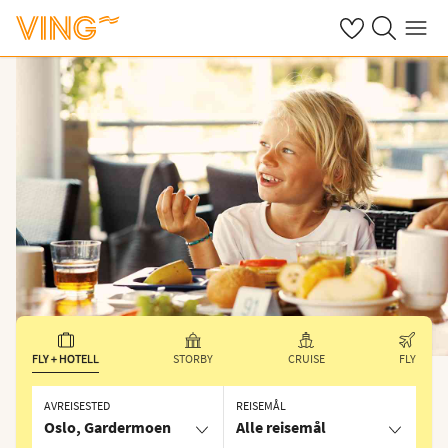
Se dine sparte h
Søk på ving.n
Meny
FLY + HOTELL
STORBY
CRUISE
FLY
AVREISESTED
REISEMÅL
Oslo, Gardermoen
Alle reisemål