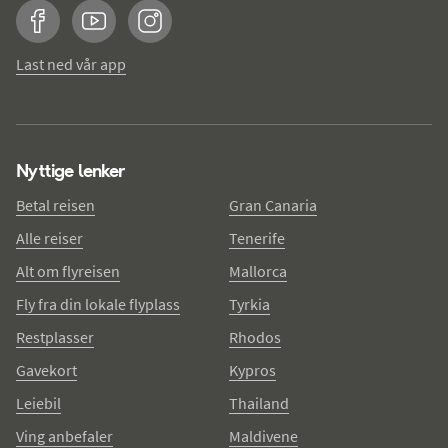
Facebook
YouTube
Instagram
Last ned vår app
Nyttige lenker
Betal reisen
Gran Canaria
Alle reiser
Tenerife
Alt om flyreisen
Mallorca
Fly fra din lokale flyplass
Tyrkia
Restplasser
Rhodos
Gavekort
Kypros
Leiebil
Thailand
Ving anbefaler
Maldivene