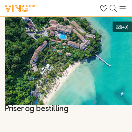
Se dine sparte h
Søk på ving.n
Meny
(
49
)
Vis bilder
Priser og bestilling