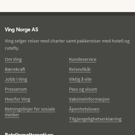
Ving - bunntekst
Ving Norge AS
Ving selger reiser med charter samt pakkereiser med hotell og
rutefly.
Om Ving
Kundeservice
Bærekraft
Reisevilkår
Jobb i Ving
Viktig å vite
Presserom
Pass og visum
Hvorfor Ving
Vaksineinformasjon
Retningslinjer for sosiale
Åpenhetsloven
medier
Tilgjengelighetserklæring
Betalingsalternativer