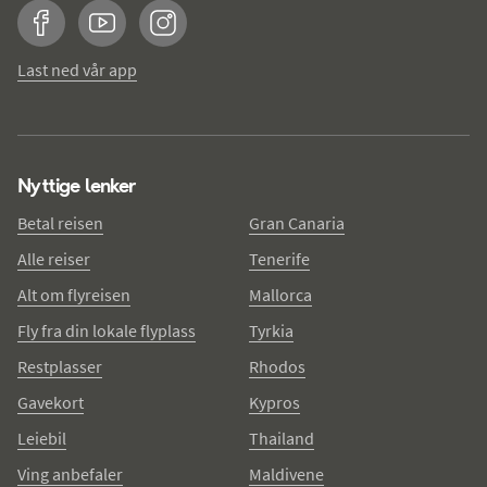
Facebook
YouTube
Instagram
Last ned vår app
Nyttige lenker
Betal reisen
Gran Canaria
Alle reiser
Tenerife
Alt om flyreisen
Mallorca
Fly fra din lokale flyplass
Tyrkia
Restplasser
Rhodos
Gavekort
Kypros
Leiebil
Thailand
Ving anbefaler
Maldivene