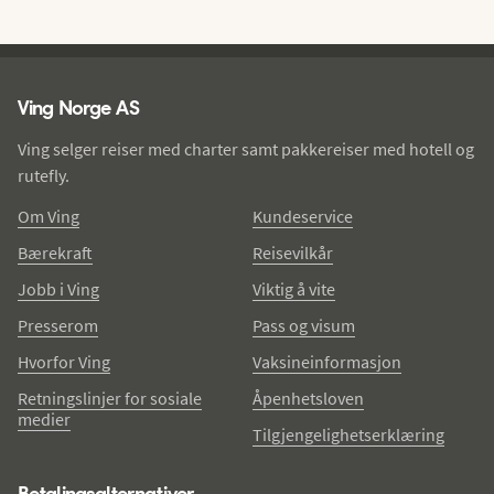
Ving - bunntekst
Ving Norge AS
Ving selger reiser med charter samt pakkereiser med hotell og
rutefly.
Om Ving
Kundeservice
Bærekraft
Reisevilkår
Jobb i Ving
Viktig å vite
Presserom
Pass og visum
Hvorfor Ving
Vaksineinformasjon
Retningslinjer for sosiale
Åpenhetsloven
medier
Tilgjengelighetserklæring
Betalingsalternativer