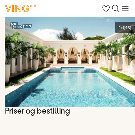
Se dine sparte h
Søk på ving.n
Meny
(
46
)
Vis bilder
Priser og bestilling