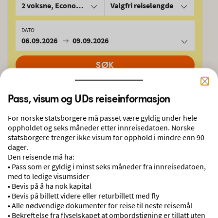
2 voksne, Economy
Valgfri reiselengde
DATO
06.09.2026
09.09.2026
SØK
Pass, visum og UDs reiseinformasjon
Derfor skal du reise med Ving
For norske statsborgere må passet være gyldig under hele
oppholdet og seks måneder etter innreisedatoen. Norske
INGEN UVENTEDE DRIVSTOFFTILLEGG
statsborgere trenger ikke visum for opphold i mindre enn 90
Ingen ekstra avgifter påløper i etterkant. Reisene våre går som planlagt.
dager.
Den reisende må ha:
• Pass som er gyldig i minst seks måneder fra innreisedatoen,
Utforsk reisemålene våre
med to ledige visumsider
• Bevis på å ha nok kapital
• Bevis på billett videre eller returbillett med fly
• Alle nødvendige dokumenter for reise til neste reisemål
• Bekreftelse fra flyselskapet at ombordstigning er tillatt uten