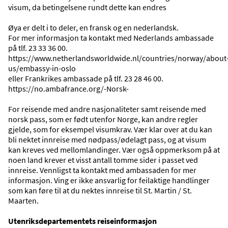
visum, da betingelsene rundt dette kan endres
Øya er delt i to deler, en fransk og en nederlandsk.
For mer informasjon ta kontakt med Nederlands ambassade
på tlf. 23 33 36 00.
https://www.netherlandsworldwide.nl/countries/norway/about
us/embassy-in-oslo
eller Frankrikes ambassade på tlf. 23 28 46 00.
Oversikt
https://no.ambafrance.org/-Norsk-
Se våre reisemål på kartet.
For reisende med andre nasjonaliteter samt reisende med
VIS KART
norsk pass, som er født utenfor Norge, kan andre regler
gjelde, som for eksempel visumkrav. Vær klar over at du kan
bli nektet innreise med nødpass/ødelagt pass, og at visum
kan kreves ved mellomlandinger. Vær også oppmerksom på at
noen land krever et visst antall tomme sider i passet ved
innreise. Vennligst ta kontakt med ambassaden for mer
informasjon. Ving er ikke ansvarlig for feilaktige handlinger
som kan føre til at du nektes innreise til St. Martin / St.
Maarten.
Utenriksdepartementets reiseinformasjon