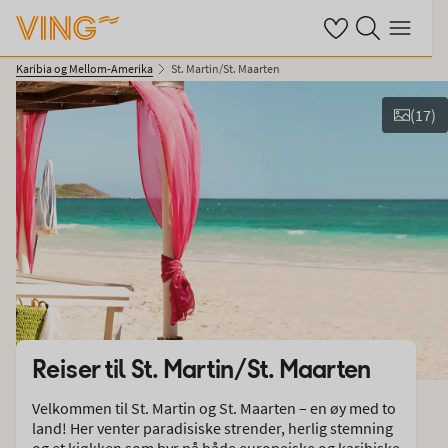
Se dine sparte hot
Søk på ving.no
Meny
Karibia og Mellom-Amerika
St. Martin/St. Maarten
(
17
)
Vis bilder
Reiser til
St. Martin/St. Maarten
Velkommen til St. Martin og St. Maarten – en øy med to
land! Her venter paradisiske strender, herlig stemning
og et kjøkken som byr på både europeiske og karibiske