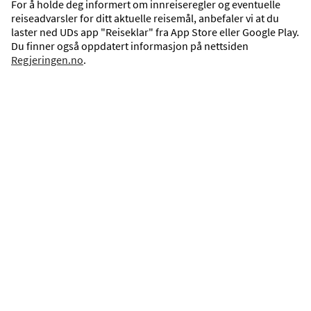
For å holde deg informert om innreiseregler og eventuelle
reiseadvarsler for ditt aktuelle reisemål, anbefaler vi at du
Maho Beach
laster ned UDs app "Reiseklar" fra App Store eller Google Play.
Du finner også oppdatert informasjon på nettsiden
En reise med Ving til Maho Beach innebærer fine 
Regjeringen.no
.
strender, et godt utvalg av butikker og restauranter 
samt muligheten til å bo på hotell nær stranden.
3 hotell
LES MER
Philipsburg