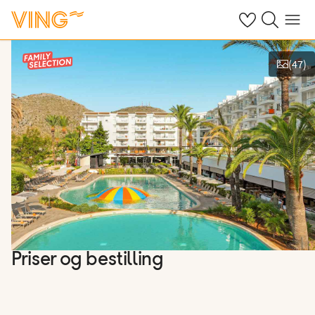
Se dine sparte h
Søk på ving.n
Meny
(
47
)
Se bilder og film
Priser og bestilling