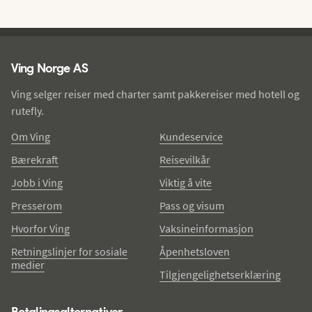
Ving - bunntekst
Ving Norge AS
Ving selger reiser med charter samt pakkereiser med hotell og
rutefly.
Om Ving
Kundeservice
Bærekraft
Reisevilkår
Jobb i Ving
Viktig å vite
Presserom
Pass og visum
Hvorfor Ving
Vaksineinformasjon
Retningslinjer for sosiale
Åpenhetsloven
medier
Tilgjengelighetserklæring
Betalingsalternativer