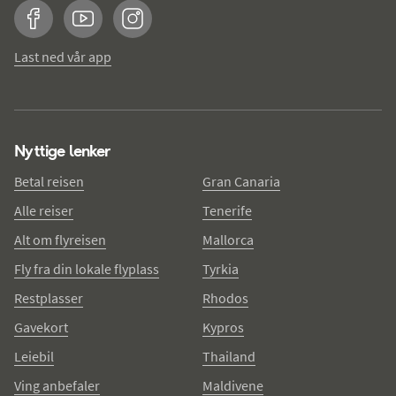
Facebook
YouTube
Instagram
Last ned vår app
Nyttige lenker
Betal reisen
Gran Canaria
Alle reiser
Tenerife
Alt om flyreisen
Mallorca
Fly fra din lokale flyplass
Tyrkia
Restplasser
Rhodos
Gavekort
Kypros
Leiebil
Thailand
Ving anbefaler
Maldivene