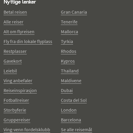
Nyttige lenker
Betal reisen
Gran Canaria
Alle reiser
Tenerife
Alt om flyreisen
Mallorca
Fly fra din lokale flyplass
Tyrkia
Restplasser
Rhodos
Gavekort
Kypros
Leiebil
Thailand
Ving anbefaler
Maldivene
Reiseinspirasjon
Dubai
Fotballreiser
Costa del Sol
Storbyferie
London
Gruppereiser
Barcelona
Ving-venn fordelsklubb
Se alle reisemål