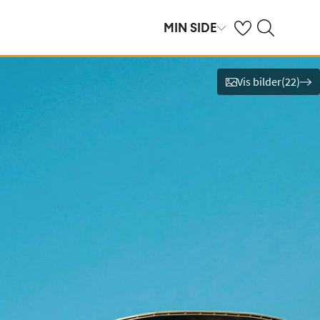
Se dine sparte hot
Søk på ving.no
MIN SIDE
Vis bilder
(
22
)