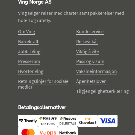
Ving Norge AS
Ving selger reiser med charter samt pakkereiser med
hotell og rutefly.
Om Ving
Kundeservice
Bærekraft
Reisevilkår
Jobb i Ving
Viktig å vite
Presserom
Pass og visum
Hvorfor Ving
Vaksineinformasjon
Retningslinjer for sosiale
Åpenhetsloven
medier
Tilgjengelighetserklæring
Betalingsalternativer