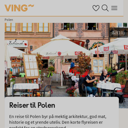
Se dine sparte hot
Søk på ving.no
Meny
Polen
(
10
)
Vis bilder
Reiser til
Polen
En reise til Polen byr på mektig arkitektur, god mat,
historie og et yrende uteliv. Den korte flyreisen er
perfekt for en storbyweekend.