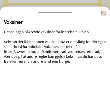
DATO
06.09.2026
09.09.2026
Vaksiner
SØK
Det er ingen påkrevde vaksiner for innreise til Polen.
Selv om det ikke er noen vaksinekrav, er det viktig for din egen
sikkerhet å ha anbefalte vaksiner. Les mer på
Derfor skal du reise med Ving
https://www.fhi.no/sm/smittevernrad-ved-reiser/reiserad/.
Vær obs på at andre regler kan gjelde f.eks. hvis du har pass
INGEN UVENTEDE DRIVSTOFFTILLEGG
fra eller reiser via andre land enn Norge.
Ingen ekstra avgifter påløper i etterkant. Reisene våre går som planlagt.
Utforsk reisemålene våre