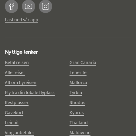
Facebook
YouTube
Instagram
Last ned vår app
Nyttige lenker
Betal reisen
Gran Canaria
Alle reiser
Tenerife
Alt om flyreisen
Mallorca
Fly fra din lokale flyplass
Tyrkia
Restplasser
Rhodos
Gavekort
Kypros
Leiebil
Thailand
Ving anbefaler
Maldivene