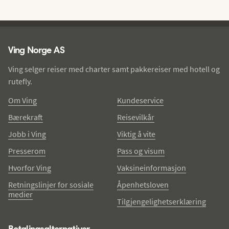
Ving - bunntekst
Ving Norge AS
Ving selger reiser med charter samt pakkereiser med hotell og
rutefly.
Om Ving
Kundeservice
Bærekraft
Reisevilkår
Jobb i Ving
Viktig å vite
Presserom
Pass og visum
Hvorfor Ving
Vaksineinformasjon
Retningslinjer for sosiale
Åpenhetsloven
medier
Tilgjengelighetserklæring
Betalingsalternativer