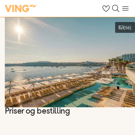
Se dine sparte h
Søk på ving.n
Meny
(
56
)
Vis bilder
Priser og bestilling