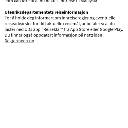
som kan føre til at du nektes innreise til Malaysia.
Utenriksdepartementets reiseinformasjon
For å holde deg informert om innreiseregler og eventuelle
reiseadvarsler for ditt aktuelle reisemål, anbefaler vi at du
laster ned UDs app "Reiseklar" fra App Store eller Google Play.
Du finner også oppdatert informasjon på nettsiden
Oversikt
Regjeringen.no
.
Se våre reisemål på kartet.
VIS KART