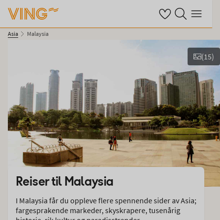
Se dine sparte hot
Søk på ving.no
Meny
Asia
Malaysia
(
15
)
Vis bilder
Reiser til
Malaysia
I Malaysia får du oppleve flere spennende sider av Asia;
fargesprakende markeder, skyskrapere, tusenårig
historie, rik kultur og paradisstrender.