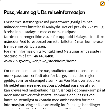
DATO
Pass, visum og UDs reiseinformasjon
08.09.2026
11.09.2026
For norske statsborgere må passet være gyldig i minst 6
måneder etter innreise til Malaysia. Det er i praksis ikke mulig
SØK
å reise inn til Malaysia med et norsk nødpass.
Nordmenn trenger ikke visum for opphold i Malaysia inntil tre
måneder. Ved forespørsel om returbillett må man kunne vise
frem denne på flyplassen.
Derfor skal du reise med Ving
For mer informasjon ta kontakt med Malaysias ambassade i
Stockholm på tlf. +46 440 8400.
INGEN UVENTEDE DRIVSTOFFTILLEGG
www.kln.gov.my/web/swe_stockholm/home
Ingen ekstra avgifter påløper i etterkant. Reisene våre går som planlagt.
For reisende med andre nasjonaliteter samt reisende med
norsk pass, som er født utenfor Norge, kan andre regler
gjelde, som for eksempel visumkrav. Vær klar over at du kan
Utforsk reisemålene våre
bli nektet innreise med nødpass/ødelagt pass, og at visum
kan kreves ved mellomlandinger. Vær også oppmerksom på at
noen land krever et visst antall tomme sider i passet ved
innreise. Vennligst ta kontakt med ambassaden for mer
informasjon. Ving er ikke ansvarlig for feilaktige handlinger