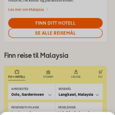
Les mer om Malaysia
FINN DITT HOTELL
SE ALLE REISEMÅL
Finn reise til
Malaysia
FLY + HOTELL
STORBY
CRUISE
FLY
AVREISESTED
REISEMÅL
Oslo, Gardermoen
Langkawi, Malaysia
REISENDE/FLYKLASSE
REISELENGDE
2 voksne, Economy
Valgfri reiselengde