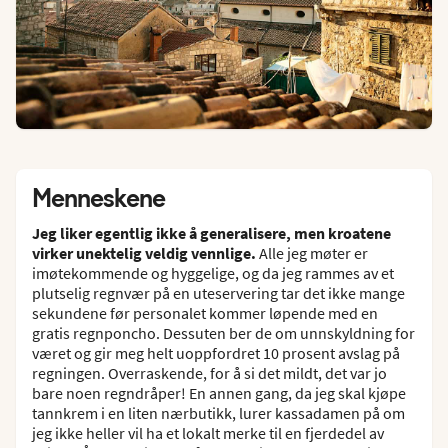
Menneskene
Jeg liker egentlig ikke å generalisere, men kroatene
virker unektelig veldig vennlige.
Alle jeg møter er
imøtekommende og hyggelige, og da jeg rammes av et
plutselig regnvær på en uteservering tar det ikke mange
sekundene før personalet kommer løpende med en
gratis regnponcho. Dessuten ber de om unnskyldning for
været og gir meg helt uoppfordret 10 prosent avslag på
regningen. Overraskende, for å si det mildt, det var jo
bare noen regndråper! En annen gang, da jeg skal kjøpe
tannkrem i en liten nærbutikk, lurer kassadamen på om
jeg ikke heller vil ha et lokalt merke til en fjerdedel av