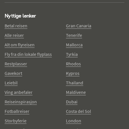
Nyttige lenker
Betal reisen
Gran Canaria
Alle reiser
Tenerife
Alt om flyreisen
Mallorca
Fly fra din lokale flyplass
Tyrkia
Restplasser
Rhodos
Gavekort
Kypros
Leiebil
Thailand
Ving anbefaler
Maldivene
Reiseinspirasjon
Dubai
Fotballreiser
Costa del Sol
Storbyferie
London