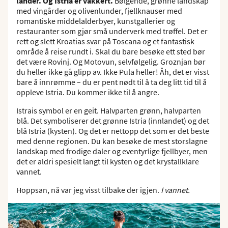
lander. Og Istria er vakkert.
Bølgende, grønne landskap
med vingårder og olivenlunder, fjellknauser med
romantiske middelalderbyer, kunstgallerier og
restauranter som gjør små underverk med trøffel. Det er
rett og slett Kroatias svar på Toscana og et fantastisk
område å reise rundt i. Skal du bare besøke ett sted bør
det være Rovinj. Og Motovun, selvfølgelig. Groznjan bør
du heller ikke gå glipp av. Ikke Pula heller! Åh, det er visst
bare å innrømme – du er pent nødt til å ta deg litt tid til å
oppleve Istria. Du kommer ikke til å angre.
Istrais symbol er en geit. Halvparten grønn, halvparten
blå. Det symboliserer det grønne Istria (innlandet) og det
blå Istria (kysten). Og det er nettopp det som er det beste
med denne regionen. Du kan besøke de mest storslagne
landskap med frodige daler og eventyrlige fjellbyer, men
det er aldri spesielt langt til kysten og det krystallklare
vannet.
Hoppsan, nå var jeg visst tilbake der igjen.
I vannet.