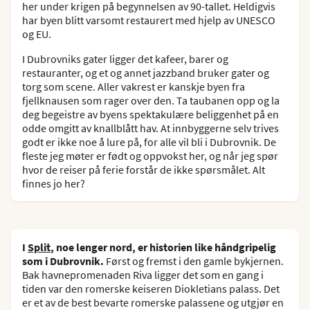
her under krigen på begynnelsen av 90-tallet. Heldigvis
har byen blitt varsomt restaurert med hjelp av UNESCO
og EU.
I Dubrovniks gater ligger det kafeer, barer og
restauranter, og et og annet jazzband bruker gater og
torg som scene. Aller vakrest er kanskje byen fra
fjellknausen som rager over den. Ta taubanen opp og la
deg begeistre av byens spektakulære beliggenhet på en
odde omgitt av knallblått hav. At innbyggerne selv trives
godt er ikke noe å lure på, for alle vil bli i Dubrovnik. De
fleste jeg møter er født og oppvokst her, og når jeg spør
hvor de reiser på ferie forstår de ikke spørsmålet. Alt
finnes jo her?
I
Split
, noe lenger nord, er historien like håndgripelig
som i Dubrovnik.
Først og fremst i den gamle bykjernen.
Bak havnepromenaden Riva ligger det som en gang i
tiden var den romerske keiseren Diokletians palass. Det
er et av de best bevarte romerske palassene og utgjør en