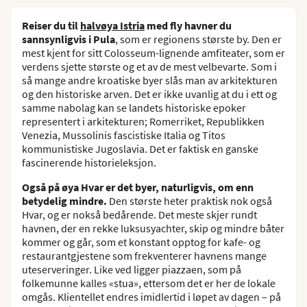
Reiser du til
halvøya Istria
med fly havner du
sannsynligvis i Pula
, som er regionens største by. Den er
mest kjent for sitt Colosseum-lignende amfiteater, som er
verdens sjette største og et av de mest velbevarte. Som i
så mange andre kroatiske byer slås man av arkitekturen
og den historiske arven. Det er ikke uvanlig at du i ett og
samme nabolag kan se landets historiske epoker
representert i arkitekturen; Romerriket, Republikken
Venezia, Mussolinis fascistiske Italia og Titos
kommunistiske Jugoslavia. Det er faktisk en ganske
fascinerende historieleksjon.
Også på øya Hvar er det byer, naturligvis, om enn
betydelig mindre.
Den største heter praktisk nok også
Hvar, og er nokså bedårende. Det meste skjer rundt
havnen, der en rekke luksusyachter, skip og mindre båter
kommer og går, som et konstant opptog for kafe- og
restaurantgjestene som frekventerer havnens mange
uteserveringer. Like ved ligger piazzaen, som på
folkemunne kalles «stua», ettersom det er her de lokale
omgås. Klientellet endres imidlertid i løpet av dagen – på