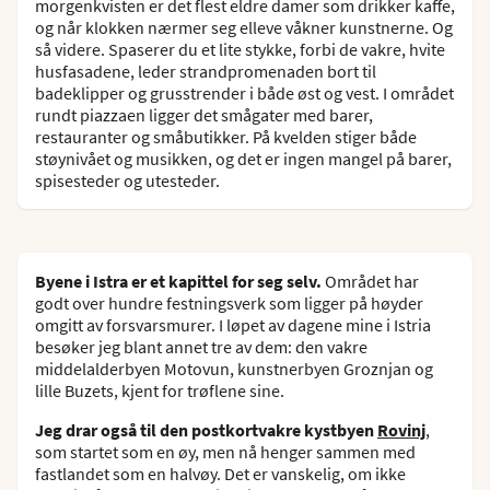
morgenkvisten er det flest eldre damer som drikker kaffe,
og når klokken nærmer seg elleve våkner kunstnerne. Og
så videre. Spaserer du et lite stykke, forbi de vakre, hvite
husfasadene, leder strandpromenaden bort til
badeklipper og grusstrender i både øst og vest. I området
rundt piazzaen ligger det smågater med barer,
restauranter og småbutikker. På kvelden stiger både
støynivået og musikken, og det er ingen mangel på barer,
spisesteder og utesteder.
Byene i Istra er et kapittel for seg selv.
Området har
godt over hundre festningsverk som ligger på høyder
omgitt av forsvarsmurer. I løpet av dagene mine i Istria
besøker jeg blant annet tre av dem: den vakre
middelalderbyen Motovun, kunstnerbyen Groznjan og
lille Buzets, kjent for trøflene sine.
Jeg drar også til den postkortvakre kystbyen
Rovinj
,
som startet som en øy, men nå henger sammen med
fastlandet som en halvøy. Det er vanskelig, om ikke