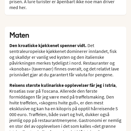
prisen. Å lure turister er åpenbart ikke noe man driver
med her.
Maten
Den kroatiske kjøkkenet spenner vidt.
Det
sentraleuropeiske kjøkkenet dominerer innlandet, fisk
og skalldyr er vanlig ved kysten og den italienske
påvirkningen merkes tydeligst i nord. Restauranter og
«konobas» (tavernaer) finnes overalt, og det relativt lave
prisnivået gjør at du garantert får valuta for pengene.
Reisens største kulinariske opplevelser får jeg i Istria
,
Kroatias svar på Toscana. Allerede den første
formiddagen får jeg være med på trøffelsmaking. Den
hvite trøffelen, «skogens hvite gull», er den mest
eksklusive og kan ha en kilopris på opptil hårreisende 5
000 euro. Trøffelen, både svart og hvit, dukker også
jevnlig opp på restaurantmenyene. Gastronomi er nemlig
en stor del av opplevelsen i det som kalles «det grønne