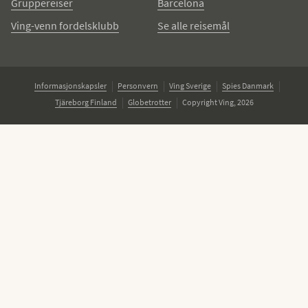
Gruppereiser
Barcelona
Ving-venn fordelsklubb
Se alle reisemål
Informasjonskapsler
Personvern
Ving Sverige
Spies Danmark
Tjäreborg Finland
Globetrotter
Copyright Ving, 2026