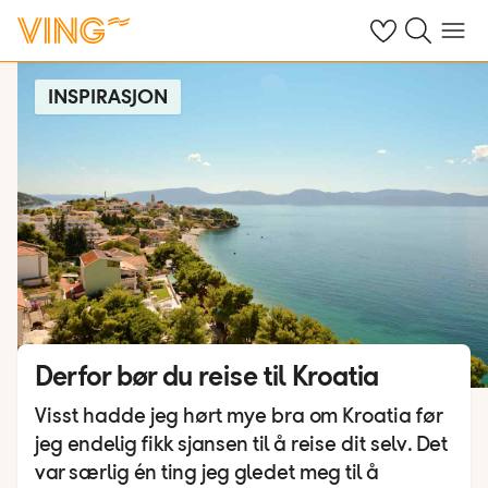
Se dine sparte h
Søk på ving.n
Meny
INSPIRASJON
Derfor bør du reise til Kroatia
Visst hadde jeg hørt mye bra om Kroatia før
jeg endelig fikk sjansen til å reise dit selv. Det
var særlig én ting jeg gledet meg til å