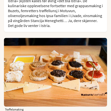
Istria» (kysten kalles før øvrig «det blå Istria». De
kulinariske opplevelsene fortsetter med grappasmaking i
Buzets, femretters trøffellunsj i Motuvun,
olivenoljesmaking hos Ipsa-familien i Livade, vinsmaking
på vingården Stancija Meneghetti… Ja, dere skjønner.
Det gode liv venter i Istria.
Trøffelsmaking