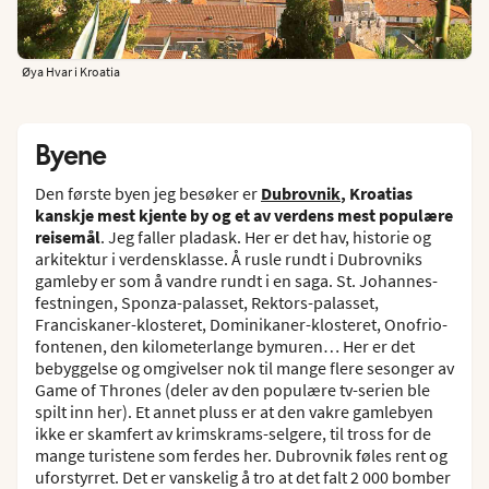
Øya Hvar i Kroatia
Byene
Den første byen jeg besøker er
Dubrovnik
, Kroatias
kanskje mest kjente by og et av verdens mest populære
reisemål
. Jeg faller pladask. Her er det hav, historie og
arkitektur i verdensklasse. Å rusle rundt i Dubrovniks
gamleby er som å vandre rundt i en saga. St. Johannes-
festningen, Sponza-palasset, Rektors-palasset,
Franciskaner-klosteret, Dominikaner-klosteret, Onofrio-
fontenen, den kilometerlange bymuren… Her er det
bebyggelse og omgivelser nok til mange flere sesonger av
Game of Thrones (deler av den populære tv-serien ble
spilt inn her). Et annet pluss er at den vakre gamlebyen
ikke er skamfert av krimskrams-selgere, til tross for de
mange turistene som ferdes her. Dubrovnik føles rent og
uforstyrret. Det er vanskelig å tro at det falt 2 000 bomber