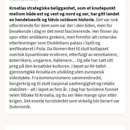
Kroatias strategiske beliggenhet, som et knutepunkt
mellom både øst og vest og nord og sør, har gitt landet
en hendelsesrik og tidvis voldsom historie.
Det var nok
utfordrende for dem som var der i den tiden, men for
besøkende i dag er det mest fascinerende. Her finner du
spor etter antikkens grekere, men fremfor alt romerske
etterlevninger som Diokletians palass i Split og
amfiteateret i Pula. Da Romerriket til slutt kollapset
overtok bysantinske erobrere, etterfulgt av venetianere,
østerrikere, ungarere, italienere… Og alle har satt sitt
preg på den kroatiske kulturen. I løpet av 90-tallet
gjennomgikk Kroatia en utvikling uten europeisk
sidestykke. Fra kommunismens sammenbrudd,
borgerkrig og til slutt nasjonal uavhengighet og relativ
stabilitet – alt i løpet av fem år. I dag har turistene funnet
veien tilbake til Kroatia, og du ser ikke mange spor etter
krigen. Det eneste turiststedet som virkelig ble berørt var
Dubrovnik.