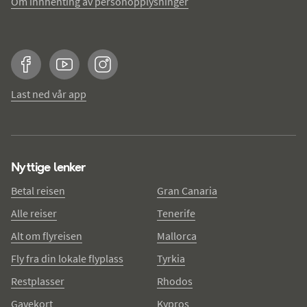
Om innhenting av personopplysninger
Facebook
YouTube
Instagram
Last ned vår app
Nyttige lenker
Betal reisen
Gran Canaria
Alle reiser
Tenerife
Alt om flyreisen
Mallorca
Fly fra din lokale flyplass
Tyrkia
Restplasser
Rhodos
Gavekort
Kypros