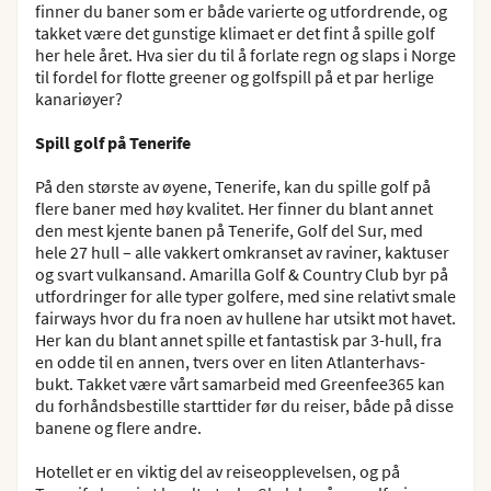
finner du baner som er både varierte og utfordrende, og
takket være det gunstige klimaet er det fint å spille golf
her hele året. Hva sier du til å forlate regn og slaps i Norge
til fordel for flotte greener og golfspill på et par herlige
kanariøyer?
Spill golf på Tenerife
På den største av øyene, Tenerife, kan du spille golf på
flere baner med høy kvalitet. Her finner du blant annet
den mest kjente banen på Tenerife, Golf del Sur, med
hele 27 hull – alle vakkert omkranset av raviner, kaktuser
og svart vulkansand. Amarilla Golf & Country Club byr på
utfordringer for alle typer golfere, med sine relativt smale
fairways hvor du fra noen av hullene har utsikt mot havet.
Her kan du blant annet spille et fantastisk par 3-hull, fra
en odde til en annen, tvers over en liten Atlanterhavs-
bukt. Takket være vårt samarbeid med Greenfee365 kan
du forhåndsbestille starttider før du reiser, både på disse
banene og flere andre.
Hotellet er en viktig del av reiseopplevelsen, og på