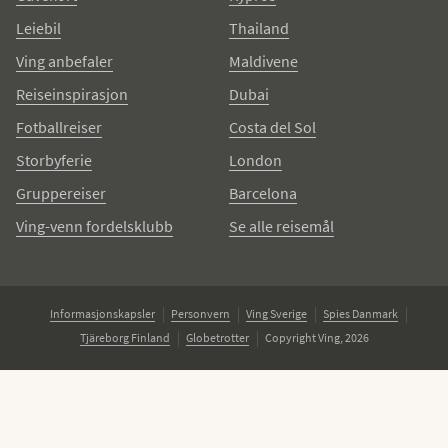
Leiebil
Thailand
Ving anbefaler
Maldivene
Reiseinspirasjon
Dubai
Fotballreiser
Costa del Sol
Storbyferie
London
Gruppereiser
Barcelona
Ving-venn fordelsklubb
Se alle reisemål
Informasjonskapsler
Personvern
Ving Sverige
Spies Danmark
Tjäreborg Finland
Globetrotter
Copyright Ving, 2026