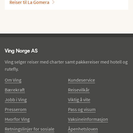
Reiser til La Gomera
Ving - bunntekst
Ving Norge AS
Ving selger reiser med charter samt pakkereiser med hotell og
rutefly.
Om Ving
Kundeservice
Bærekraft
Reisevilkår
Jobb i Ving
Viktig å vite
Presserom
Pass og visum
Hvorfor Ving
Vaksineinformasjon
Retningslinjer for sosiale
Åpenhetsloven