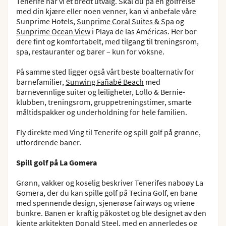
Tenerife har vi et bredt utvalg. Skal du på en golfreise
med din kjære eller noen venner, kan vi anbefale våre
Sunprime Hotels,
Sunprime Coral Suites & Spa
og
Sunprime Ocean View
i Playa de las Américas. Her bor
dere fint og komfortabelt, med tilgang til treningsrom,
spa, restauranter og barer – kun for voksne.
På samme sted ligger også vårt beste boalternativ for
barnefamilier,
Sunwing Fañabé Beach
med
barnevennlige suiter og leiligheter, Lollo & Bernie-
klubben, treningsrom, gruppetreningstimer, smarte
måltidspakker og underholdning for hele familien.
Fly direkte med Ving til Tenerife og spill golf på grønne,
utfordrende baner.
Spill golf på La Gomera
Grønn, vakker og koselig beskriver Tenerifes naboøy La
Gomera, der du kan spille golf på Tecina Golf, en bane
med spennende design, sjenerøse fairways og vriene
bunkre. Banen er kraftig påkostet og ble designet av den
kjente arkitekten Donald Steel, med en annerledes og