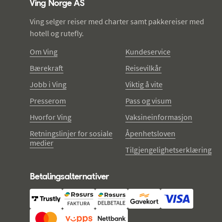
Ving Norge AS
Ving selger reiser med charter samt pakkereiser med
hotell og rutefly.
Om Ving
Kundeservice
Bærekraft
Reisevilkår
Jobb i Ving
Viktig å vite
Presserom
Pass og visum
Hvorfor Ving
Vaksineinformasjon
Retningslinjer for sosiale
Åpenhetsloven
medier
Tilgjengelighetserklæring
Betalingsalternativer