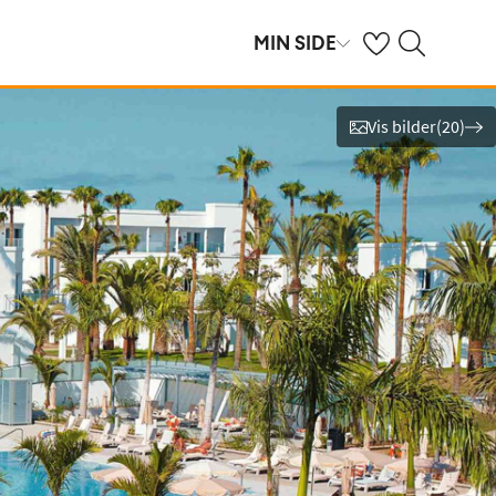
Se dine sparte hot
Søk på ving.no
MIN SIDE
Vis bilder
(
20
)