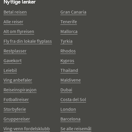
Nyttige lenker
Betal reisen
Gran Canaria
Alle reiser
Tenerife
Alt om flyreisen
Mallorca
Fly fra din lokale flyplass
Tyrkia
Restplasser
Rhodos
Gavekort
Kypros
Leiebil
Thailand
Ving anbefaler
Maldivene
Reiseinspirasjon
Dubai
Fotballreiser
Costa del Sol
Storbyferie
London
Gruppereiser
Barcelona
Ving-venn fordelsklubb
Se alle reisemål