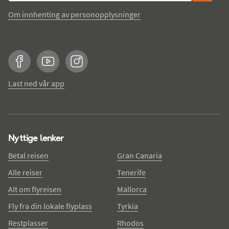
Om innhenting av personopplysninger
Facebook
YouTube
Instagram
Last ned vår app
Nyttige lenker
Betal reisen
Gran Canaria
Alle reiser
Tenerife
Alt om flyreisen
Mallorca
Fly fra din lokale flyplass
Tyrkia
Restplasser
Rhodos