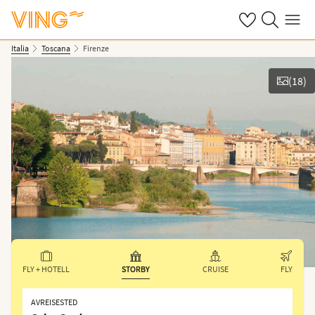
Se dine sparte h
Søk på ving.n
Meny
Italia
Toscana
Firenze
(
18
)
Vis bilder
FLY + HOTELL
STORBY
CRUISE
FLY
AVREISESTED