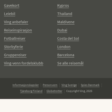
Gavekort
Kypros
Leiebil
Thailand
Ving anbefaler
Maldivene
Reiseinspirasjon
Dubai
Fotballreiser
Costa del Sol
Storbyferie
London
Gruppereiser
Barcelona
Ving-venn fordelsklubb
Se alle reisemål
Informasjonskapsler
Personvern
Ving Sverige
Spies Danmark
Tjäreborg Finland
Globetrotter
Copyright Ving, 2026