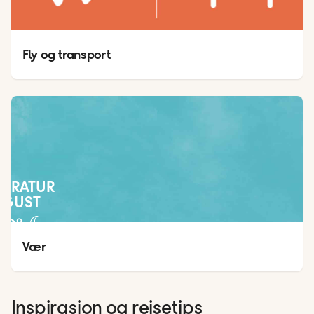
Fly og transport
PERATUR
UGUST
29
°
18
°
Vær
Inspirasjon og reisetips