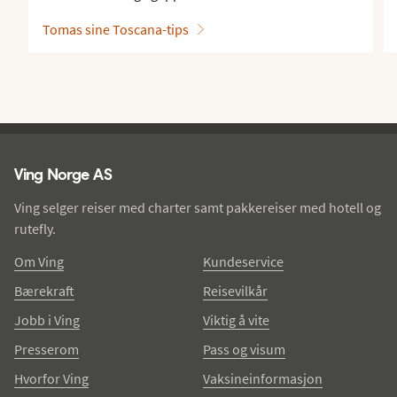
Tomas sine Toscana-tips
Ving - bunntekst
Ving Norge AS
Ving selger reiser med charter samt pakkereiser med hotell og
rutefly.
Om Ving
Kundeservice
Bærekraft
Reisevilkår
Jobb i Ving
Viktig å vite
Presserom
Pass og visum
Hvorfor Ving
Vaksineinformasjon