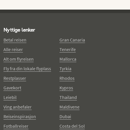
Nyttige lenker
Betal reisen
Gran Canaria
Alle reiser
Tenerife
Alt om flyreisen
Mallorca
Fly fra din lokale flyplass
Tyrkia
Restplasser
Rhodos
Gavekort
Kypros
Leiebil
Thailand
Ving anbefaler
Maldivene
Reiseinspirasjon
Dubai
Fotballreiser
Costa del Sol