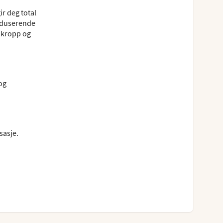
r deg total
reduserende
e kropp og
og
sasje.