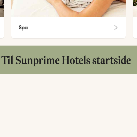
Spa
Til Sunprime Hotels startside