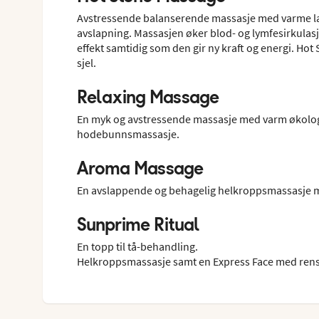
Avstressende balanserende massasje med varme lav
avslapning. Massasjen øker blod- og lymfesirkulas
effekt samtidig som den gir ny kraft og energi. Ho
sjel.
Relaxing Massage
En myk og avstressende massasje med varm økologisk
hodebunnsmassasje.
Aroma Massage
En avslappende og behagelig helkroppsmassasje m
Sunprime Ritual
En topp til tå-behandling.
Helkroppsmassasje samt en Express Face med rens,