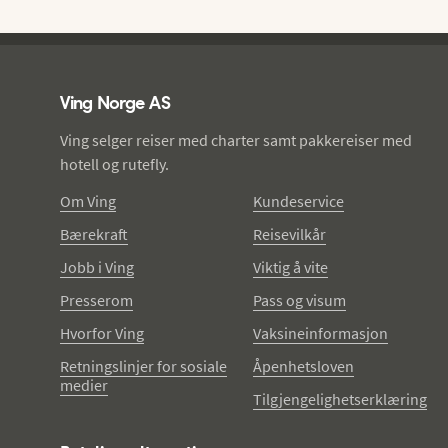
Ving - bunntekst
Ving Norge AS
Ving selger reiser med charter samt pakkereiser med
hotell og rutefly.
Om Ving
Kundeservice
Bærekraft
Reisevilkår
Jobb i Ving
Viktig å vite
Presserom
Pass og visum
Hvorfor Ving
Vaksineinformasjon
Retningslinjer for sosiale
Åpenhetsloven
medier
Tilgjengelighetserklæring