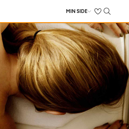
Se dine sparte hot
Søk på ving.no
MIN SIDE