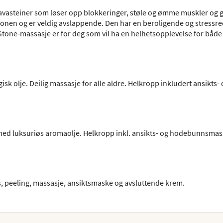
asteiner som løser opp blokkeringer, støle og ømme muskler og gi
jonen og er veldig avslappende. Den har en beroligende og stress
t Stone-massasje er for deg som vil ha en helhetsopplevelse for båd
 olje. Deilig massasje for alle aldre. Helkropp inkludert ansikts- 
ed luksuriøs aromaolje. Helkropp inkl. ansikts- og hodebunnsmas
 peeling, massasje, ansiktsmaske og avsluttende krem.