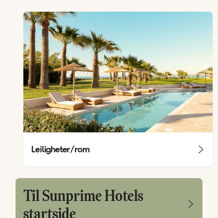
Leiligheter/rom
Til Sunprime Hotels
startside