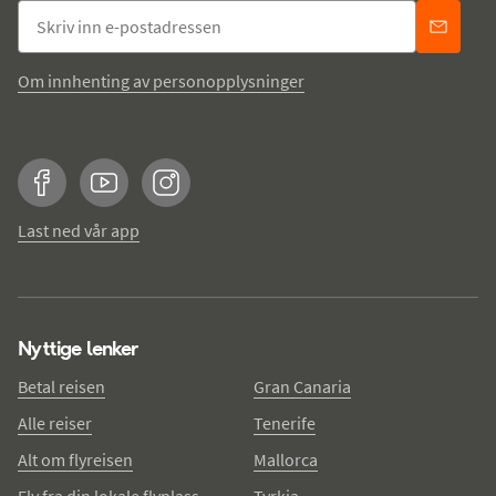
Om innhenting av personopplysninger
Facebook
YouTube
Instagram
Last ned vår app
Nyttige lenker
Betal reisen
Gran Canaria
Alle reiser
Tenerife
Alt om flyreisen
Mallorca