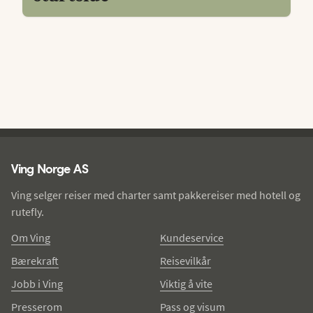
Ving - bunntekst
Ving Norge AS
Ving selger reiser med charter samt pakkereiser med hotell og
rutefly.
Om Ving
Kundeservice
Bærekraft
Reisevilkår
Jobb i Ving
Viktig å vite
Presserom
Pass og visum