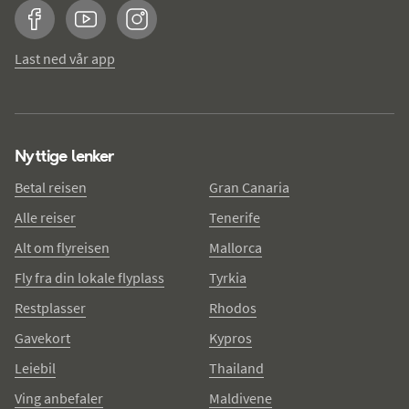
Facebook
YouTube
Instagram
Last ned vår app
Nyttige lenker
Betal reisen
Gran Canaria
Alle reiser
Tenerife
Alt om flyreisen
Mallorca
Fly fra din lokale flyplass
Tyrkia
Restplasser
Rhodos
Gavekort
Kypros
Leiebil
Thailand
Ving anbefaler
Maldivene