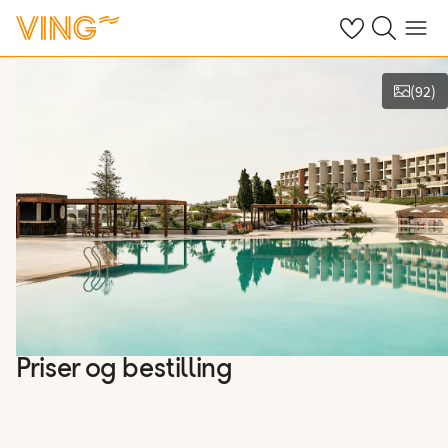
Se dine sparte h
Søk på ving.n
Meny
(
92
)
Vis bilder
Priser og bestilling