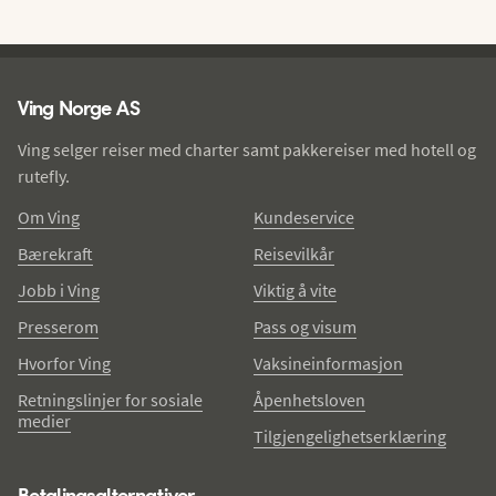
Ving - bunntekst
Ving Norge AS
Ving selger reiser med charter samt pakkereiser med hotell og
rutefly.
Om Ving
Kundeservice
Bærekraft
Reisevilkår
Jobb i Ving
Viktig å vite
Presserom
Pass og visum
Hvorfor Ving
Vaksineinformasjon
Retningslinjer for sosiale
Åpenhetsloven
medier
Tilgjengelighetserklæring
Betalingsalternativer