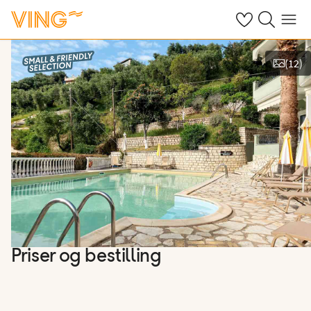
Se dine sparte h
Søk på ving.n
Meny
(
12
)
Vis bilder
Priser og bestilling