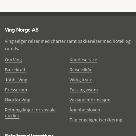
Ving - bunntekst
Ving Norge AS
Ving selger reiser med charter samt pakkereiser med hotell og
rutefly.
Om Ving
Kundeservice
Bærekraft
Reisevilkår
Jobb i Ving
Viktig å vite
Presserom
Pass og visum
Hvorfor Ving
Vaksineinformasjon
Retningslinjer for sosiale
Åpenhetsloven
medier
Tilgjengelighetserklæring
Betalingsalternativer