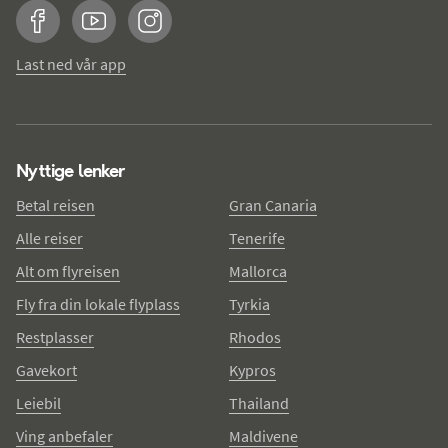
Facebook
YouTube
Instagram
Last ned vår app
Nyttige lenker
Betal reisen
Gran Canaria
Alle reiser
Tenerife
Alt om flyreisen
Mallorca
Fly fra din lokale flyplass
Tyrkia
Restplasser
Rhodos
Gavekort
Kypros
Leiebil
Thailand
Ving anbefaler
Maldivene