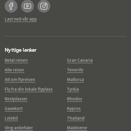
Facebook
YouTube
Instagram
Last ned vår app
Nyttige lenker
Betal reisen
Gran Canaria
Alle reiser
Tenerife
Alt om flyreisen
Mallorca
Fly fra din lokale flyplass
Tyrkia
Restplasser
Rhodos
Gavekort
Kypros
Leiebil
Thailand
Ving anbefaler
Maldivene