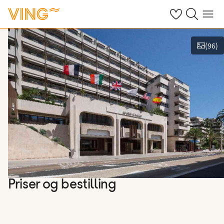
Se dine sparte h
Søk på ving.n
Meny
(
96
)
Vis bilder
Priser og bestilling