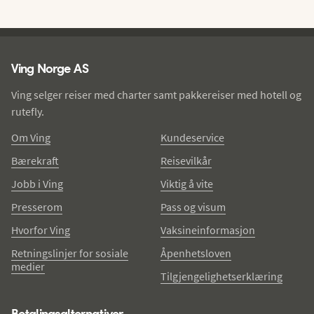
Ving - bunntekst
Ving Norge AS
Ving selger reiser med charter samt pakkereiser med hotell og
rutefly.
Om Ving
Kundeservice
Bærekraft
Reisevilkår
Jobb i Ving
Viktig å vite
Presserom
Pass og visum
Hvorfor Ving
Vaksineinformasjon
Retningslinjer for sosiale
Åpenhetsloven
medier
Tilgjengelighetserklæring
Betalingsalternativer