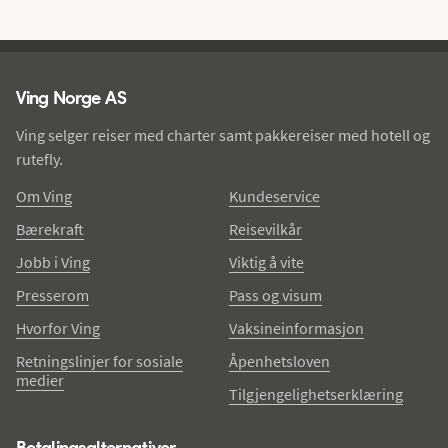
Ving - bunntekst
Ving Norge AS
Ving selger reiser med charter samt pakkereiser med hotell og
rutefly.
Om Ving
Kundeservice
Bærekraft
Reisevilkår
Jobb i Ving
Viktig å vite
Presserom
Pass og visum
Hvorfor Ving
Vaksineinformasjon
Retningslinjer for sosiale
Åpenhetsloven
medier
Tilgjengelighetserklæring
Betalingsalternativer