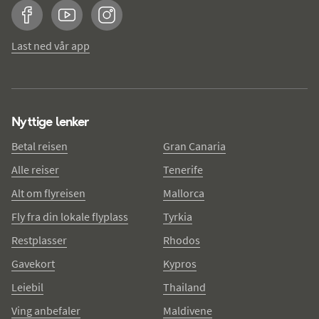
Facebook
YouTube
Instagram
Last ned vår app
Nyttige lenker
Betal reisen
Gran Canaria
Alle reiser
Tenerife
Alt om flyreisen
Mallorca
Fly fra din lokale flyplass
Tyrkia
Restplasser
Rhodos
Gavekort
Kypros
Leiebil
Thailand
Ving anbefaler
Maldivene