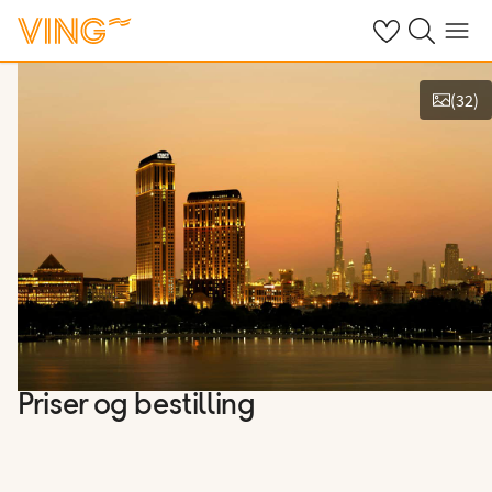
Se dine sparte h
Søk på ving.n
Meny
(
32
)
Vis bilder
Priser og bestilling