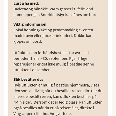
Lurt å ha med
:
Badetøy og håndkle. Varm genser i tilfelle vind.
Lommepenger. Snorkleutstyr kan lånes om bord.
Viktig informasjon
:
Lokal honningkake og prøvesmaking av enten
madeiravin eller juice er inkludert. Drikke kan
kjøpes om bord.
Utflukten kan forhåndsbestilles før avreise i
perioden 1. mai–30. september. Pga. årlige
reparasjoner er det ikke mulig å bestille denne
utflukten i desember.
Slik bestiller du
:
Hvis utflukten er mulig å bestille hjemmefra, vises
den som et tilvalg når du bestiller reisen din. Har du
allerede bestilt reisen, kan utflukten bestilles på
"Min side". Dersom det er ledig plass, kan utflukten
også bestilles når du er på reisemålet, direkte i
Ving-appen eller hos Vingvertene.