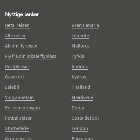
Nyttige lenker
Betal reisen
Gran Canaria
Alle reiser
Tenerife
Alt om flyreisen
Mallorca
Fly fra din lokale flyplass
Tyrkia
Restplasser
Rhodos
Gavekort
Kypros
Leiebil
Thailand
Ving anbefaler
Maldivene
Reiseinspirasjon
Dubai
Fotballreiser
Costa del Sol
Storbyferie
London
Gruppereiser
Barcelona