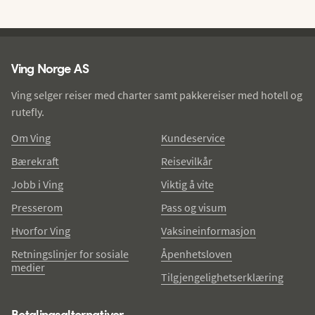
Ving - bunntekst
Ving Norge AS
Ving selger reiser med charter samt pakkereiser med hotell og
rutefly.
Om Ving
Kundeservice
Bærekraft
Reisevilkår
Jobb i Ving
Viktig å vite
Presserom
Pass og visum
Hvorfor Ving
Vaksineinformasjon
Retningslinjer for sosiale
Åpenhetsloven
medier
Tilgjengelighetserklæring
Betalingsalternativer