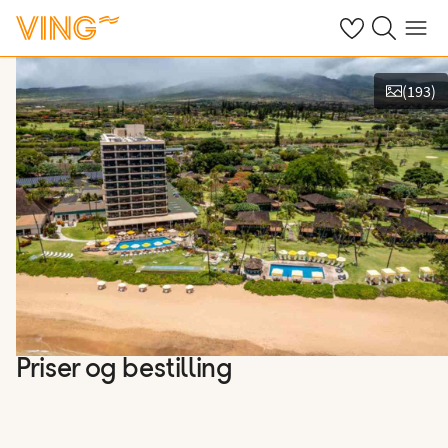
Se dine sparte h
Søk på ving.n
Meny
(
193
)
Vis bilder
Priser og bestilling