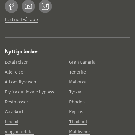
Facebook
YouTube
Instagram
Last ned vår app
Nyttige lenker
Betal reisen
Gran Canaria
Alle reiser
Tenerife
Alt om flyreisen
Mallorca
Fly fra din lokale flyplass
Tyrkia
Restplasser
Rhodos
Gavekort
Kypros
Leiebil
Thailand
Ving anbefaler
Maldivene