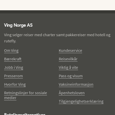
Ving - bunntekst
Ving Norge AS
Ving selger reiser med charter samt pakkereiser med hotell og
rutefly.
Om Ving
Kundeservice
Bærekraft
Reisevilkår
Jobb i Ving
Viktig å vite
Presserom
Pass og visum
Hvorfor Ving
Vaksineinformasjon
Retningslinjer for sosiale
Åpenhetsloven
medier
Tilgjengelighetserklæring
Betalingsalternativer