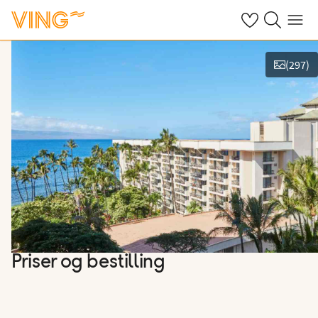
Se dine sparte h
Søk på ving.n
Meny
(
297
)
Vis bilder
Priser og bestilling