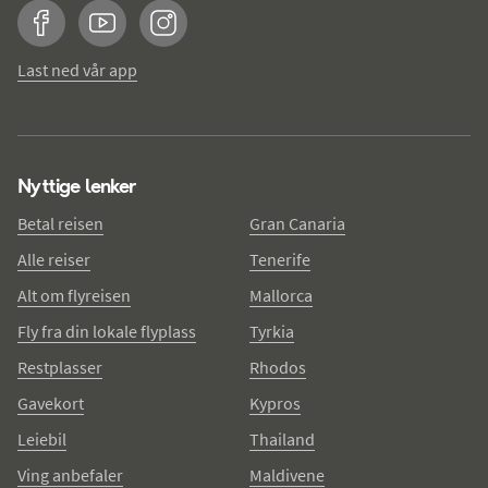
Facebook
YouTube
Instagram
Last ned vår app
Nyttige lenker
Betal reisen
Gran Canaria
Alle reiser
Tenerife
Alt om flyreisen
Mallorca
Fly fra din lokale flyplass
Tyrkia
Restplasser
Rhodos
Gavekort
Kypros
Leiebil
Thailand
Ving anbefaler
Maldivene