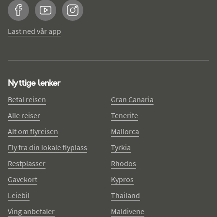
Facebook
YouTube
Instagram
Last ned vår app
Nyttige lenker
Betal reisen
Gran Canaria
Alle reiser
Tenerife
Alt om flyreisen
Mallorca
Fly fra din lokale flyplass
Tyrkia
Restplasser
Rhodos
Gavekort
Kypros
Leiebil
Thailand
Ving anbefaler
Maldivene