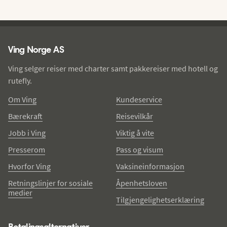
Ving - bunntekst
Ving Norge AS
Ving selger reiser med charter samt pakkereiser med hotell og
rutefly.
Om Ving
Kundeservice
Bærekraft
Reisevilkår
Jobb i Ving
Viktig å vite
Presserom
Pass og visum
Hvorfor Ving
Vaksineinformasjon
Retningslinjer for sosiale
Åpenhetsloven
medier
Tilgjengelighetserklæring
Betalingsalternativer