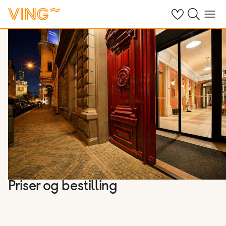
Se dine sparte h
Søk på ving.n
Meny
Priser og bestilling