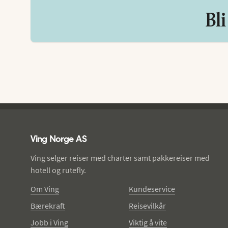
Bli
Ving - bunntekst
Ving Norge AS
Ving selger reiser med charter samt pakkereiser med
hotell og rutefly.
Om Ving
Kundeservice
Bærekraft
Reisevilkår
Jobb i Ving
Viktig å vite