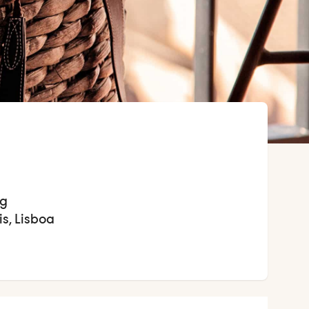
og
is, Lisboa