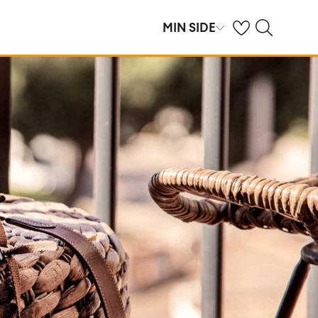
Se dine sparte hot
Søk på ving.no
MIN SIDE