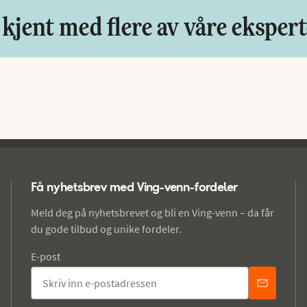
 kjent med flere av våre eksper
Få nyhetsbrev med Ving-venn-fordeler
Meld deg på nyhetsbrevet og bli en Ving-venn – da får
du gode tilbud og unike fordeler.
E-post