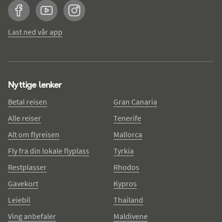
Facebook
YouTube
Instagram
Last ned vår app
Nyttige lenker
Betal reisen
Gran Canaria
Alle reiser
Tenerife
Alt om flyreisen
Mallorca
Fly fra din lokale flyplass
Tyrkia
Restplasser
Rhodos
Gavekort
Kypros
Leiebil
Thailand
Ving anbefaler
Maldivene