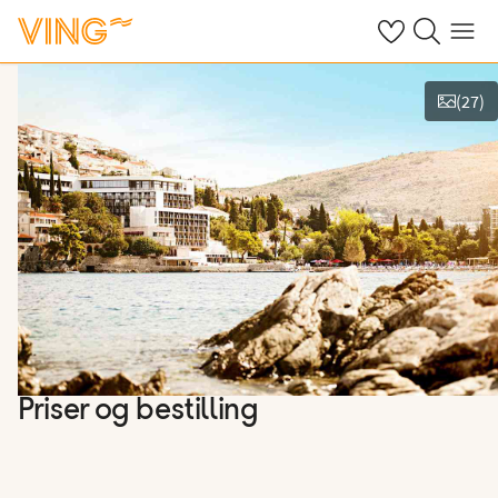
Se dine sparte h
Søk på ving.n
Meny
(
27
)
Vis bilder
Priser og bestilling