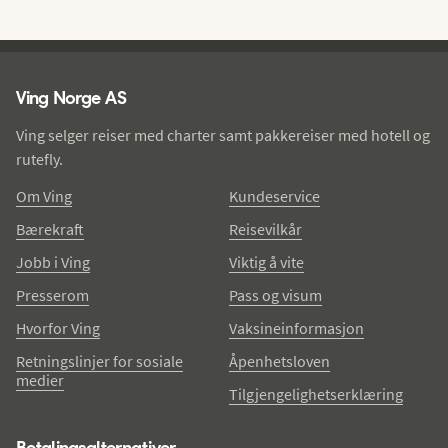
Ving - bunntekst
Ving Norge AS
Ving selger reiser med charter samt pakkereiser med hotell og
rutefly.
Om Ving
Kundeservice
Bærekraft
Reisevilkår
Jobb i Ving
Viktig å vite
Presserom
Pass og visum
Hvorfor Ving
Vaksineinformasjon
Retningslinjer for sosiale
Åpenhetsloven
medier
Tilgjengelighetserklæring
Betalingsalternativer