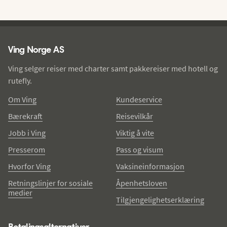
Ving - bunntekst
Ving Norge AS
Ving selger reiser med charter samt pakkereiser med hotell og
rutefly.
Om Ving
Kundeservice
Bærekraft
Reisevilkår
Jobb i Ving
Viktig å vite
Presserom
Pass og visum
Hvorfor Ving
Vaksineinformasjon
Retningslinjer for sosiale
Åpenhetsloven
medier
Tilgjengelighetserklæring
Betalingsalternativer