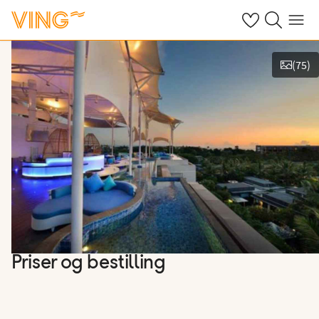
Se dine sparte h
Søk på ving.n
Meny
(
75
)
Vis bilder
Priser og bestilling