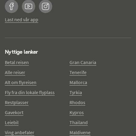
Facebook
YouTube
Instagram
Last ned vår app
Nyttige lenker
Betal reisen
Gran Canaria
Alle reiser
Tenerife
Alt om flyreisen
Mallorca
Fly fra din lokale flyplass
Tyrkia
Restplasser
Rhodos
Gavekort
Kypros
Leiebil
Thailand
Ving anbefaler
Maldivene