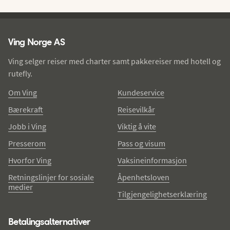
Ving - bunntekst
Ving Norge AS
Ving selger reiser med charter samt pakkereiser med hotell og
rutefly.
Om Ving
Kundeservice
Bærekraft
Reisevilkår
Jobb i Ving
Viktig å vite
Presserom
Pass og visum
Hvorfor Ving
Vaksineinformasjon
Retningslinjer for sosiale
Åpenhetsloven
medier
Tilgjengelighetserklæring
Betalingsalternativer