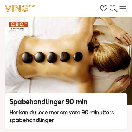
Se dine sparte h
Søk på ving.n
Meny
Spabehandlinger 90 min
Her kan du lese mer om våre 90-minutters
spabehandlinger