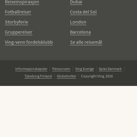
Reiseinspirasjon
Dubai
Fotballreiser
Costa del Sol
Storbyferie
London
Gruppereiser
Barcelona
Ving-venn fordelsklubb
Se alle reisemål
Informasjonskapsler
Personvern
Ving Sverige
Spies Danmark
Tjäreborg Finland
Globetrotter
Copyright Ving, 2026