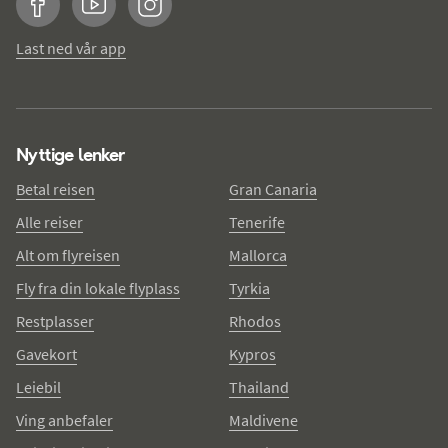
Facebook
YouTube
Instagram
Last ned vår app
Nyttige lenker
Betal reisen
Gran Canaria
Alle reiser
Tenerife
Alt om flyreisen
Mallorca
Fly fra din lokale flyplass
Tyrkia
Restplasser
Rhodos
Gavekort
Kypros
Leiebil
Thailand
Ving anbefaler
Maldivene