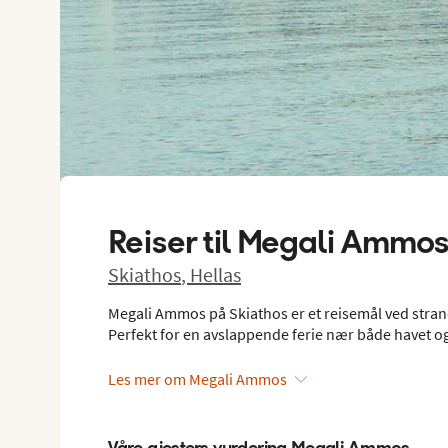
Reiser til
Megali Ammo
Skiathos
,
Hellas
Megali Ammos på Skiathos er et reisemål ved stran
Perfekt for en avslappende ferie nær både havet og
Les mer om Megali Ammos
Våre gjesters vurdering Megali Ammos