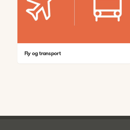
TEM
A
Fly og transport
Ving - bunntekst