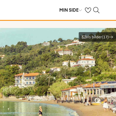
Se dine sparte hot
Søk på ving.no
MIN SIDE
Vis bilder
(
17
)