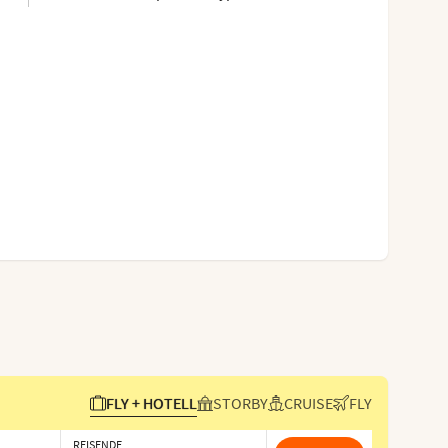
FLY + HOTELL
STORBY
CRUISE
FLY
REISENDE