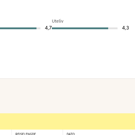
Uteliv
4,7
4,3
REISELENGDE
DATO