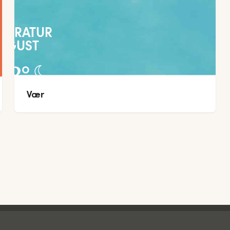
PERATUR
UGUST
28
°
Vær
22
°