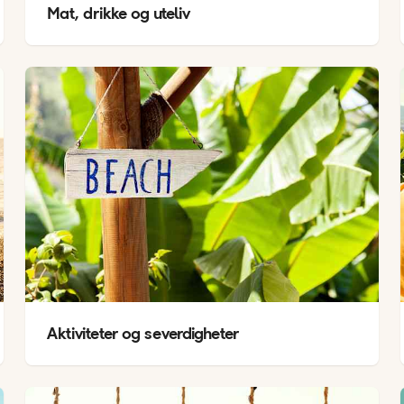
Mat, drikke og uteliv
Aktiviteter og severdigheter