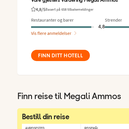
4,8
/5
Basert på 658 tilbakemeldinger
Vurdering fra Vings gjester: 4.8/5
Restauranter og barer
Strender
4,8
Vis flere anmeldelser
FINN DITT HOTELL
Finn reise til
Megali Ammos
Bestill din reise
AVREISESTED
REISEMÅL