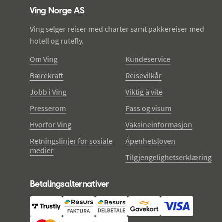
Ving Norge AS
Ving selger reiser med charter samt pakkereiser med
hotell og rutefly.
Om Ving
Kundeservice
Bærekraft
Reisevilkår
Jobb i Ving
Viktig å vite
Presserom
Pass og visum
Hvorfor Ving
Vaksineinformasjon
Retningslinjer for sosiale
Åpenhetsloven
medier
Tilgjengelighetserklæring
Betalingsalternativer