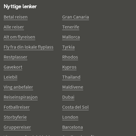
Nyttige lenker
Betal reisen
Gran Canaria
Alle reiser
Tenerife
Alt om flyreisen
Mallorca
Fly fra din lokale flyplass
Tyrkia
Restplasser
Rhodos
Gavekort
Kypros
Leiebil
Thailand
Ving anbefaler
Maldivene
Reiseinspirasjon
Dubai
Fotballreiser
Costa del Sol
Storbyferie
London
Gruppereiser
Barcelona