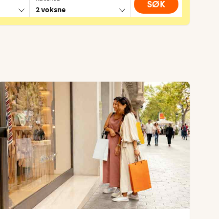
SØK
2 voksne