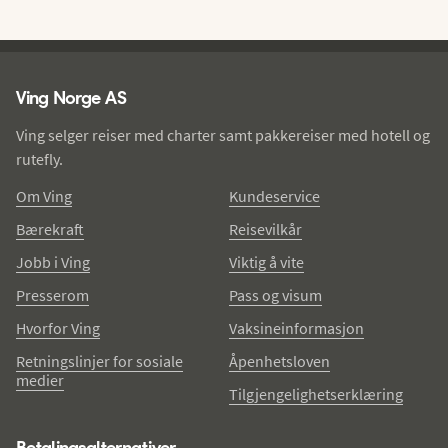
Ving - bunntekst
Ving Norge AS
Ving selger reiser med charter samt pakkereiser med hotell og
rutefly.
Om Ving
Kundeservice
Bærekraft
Reisevilkår
Jobb i Ving
Viktig å vite
Presserom
Pass og visum
Hvorfor Ving
Vaksineinformasjon
Retningslinjer for sosiale
Åpenhetsloven
medier
Tilgjengelighetserklæring
Betalingsalternativer