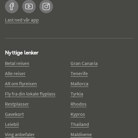
Facebook
YouTube
Instagram
Last ned vår app
Nyttige lenker
Betal reisen
Gran Canaria
Alle reiser
Tenerife
Alt om flyreisen
Mallorca
Fly fra din lokale flyplass
Tyrkia
Restplasser
Rhodos
Gavekort
Kypros
Leiebil
Thailand
Ving anbefaler
Maldivene