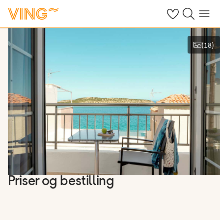
Se dine sparte h
Søk på ving.n
Meny
(
18
)
Vis bilder
Priser og bestilling