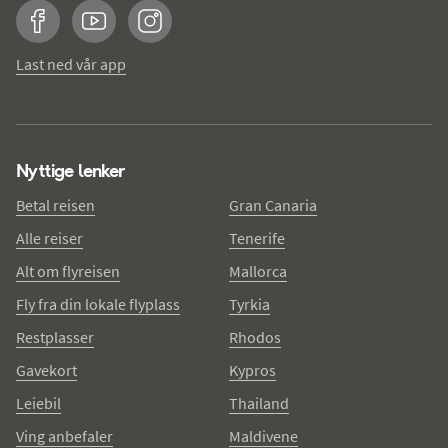
Facebook
YouTube
Instagram
Last ned vår app
Nyttige lenker
Betal reisen
Gran Canaria
Alle reiser
Tenerife
Alt om flyreisen
Mallorca
Fly fra din lokale flyplass
Tyrkia
Restplasser
Rhodos
Gavekort
Kypros
Leiebil
Thailand
Ving anbefaler
Maldivene