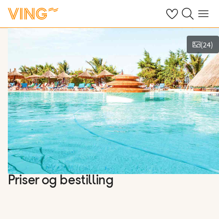
Se dine sparte h
Søk på ving.n
Meny
(
24
)
Se bilder og film
Priser og bestilling