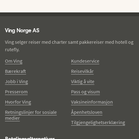
Ving - bunntekst
Ving Norge AS
Ving selger reiser med charter samt pakkereiser med hotell og
rutefly.
Om Ving
Kundeservice
Bærekraft
Reisevilkår
Jobb i Ving
Viktig å vite
Presserom
Pass og visum
Hvorfor Ving
Vaksineinformasjon
Retningslinjer for sosiale
Åpenhetsloven
medier
Tilgjengelighetserklæring
Betalingsalternativer