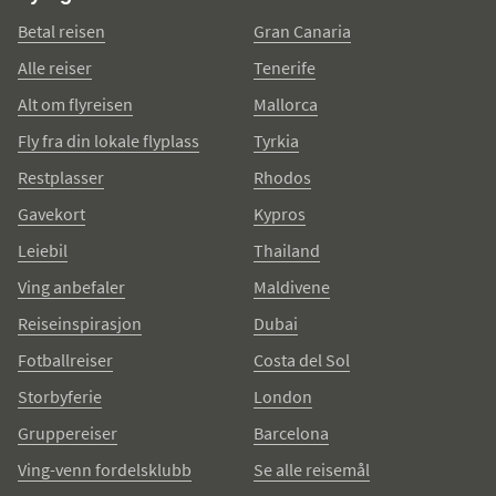
Betal reisen
Gran Canaria
Alle reiser
Tenerife
Alt om flyreisen
Mallorca
Fly fra din lokale flyplass
Tyrkia
Restplasser
Rhodos
Gavekort
Kypros
Leiebil
Thailand
Ving anbefaler
Maldivene
Reiseinspirasjon
Dubai
Fotballreiser
Costa del Sol
Storbyferie
London
Gruppereiser
Barcelona
Ving-venn fordelsklubb
Se alle reisemål