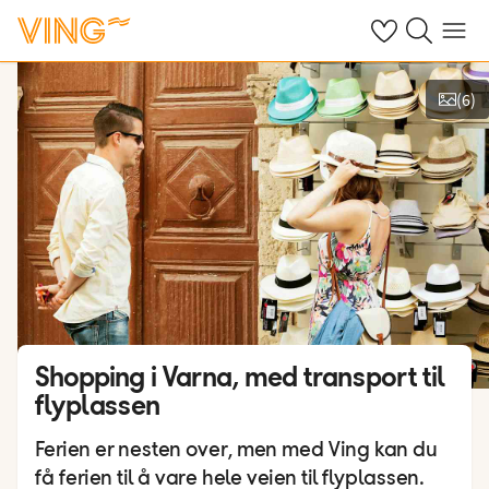
Se dine sparte h
Søk på ving.n
Meny
(
6
)
Vis bilder
Shopping i Varna, med transport til
flyplassen
Ferien er nesten over, men med Ving kan du
få ferien til å vare hele veien til flyplassen.