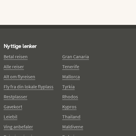
Nyttige lenker
Betal reisen
Gran Canaria
Alle reiser
Tenerife
Alt om flyreisen
Mallorca
Fly fra din lokale flyplass
Tyrkia
Restplasser
Rhodos
Gavekort
Kypros
Leiebil
Thailand
Ving anbefaler
Maldivene