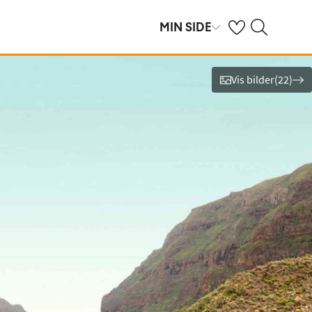
Se dine sparte hot
Søk på ving.no
MIN SIDE
Vis bilder
(
22
)