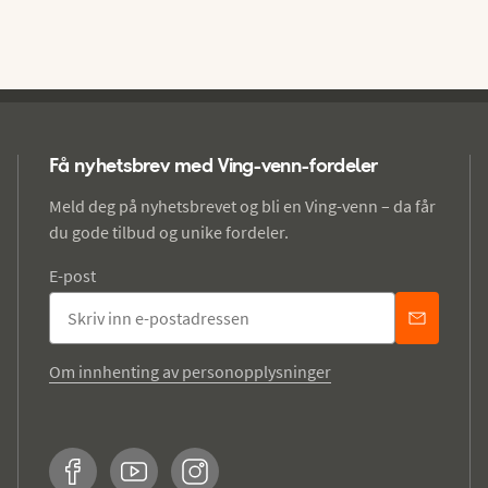
Få nyhetsbrev med Ving-venn-fordeler
Meld deg på nyhetsbrevet og bli en Ving-venn – da får
du gode tilbud og unike fordeler.
E-post
Om innhenting av personopplysninger
Facebook
YouTube
Instagram