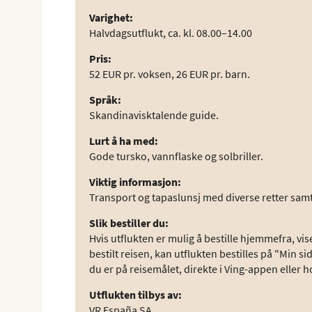
Varighet
:
Halvdagsutflukt, ca. kl. 08.00–14.00
Pris
:
52 EUR pr. voksen, 26 EUR pr. barn.
Språk
:
Skandinavisktalende guide.
Lurt å ha med
:
Gode tursko, vannflaske og solbriller.
Viktig informasjon
:
Transport og tapaslunsj med diverse retter samt 
Slik bestiller du
:
Hvis utflukten er mulig å bestille hjemmefra, vise
bestilt reisen, kan utflukten bestilles på "Min s
du er på reisemålet, direkte i Ving-appen eller 
Utflukten tilbys av
:
VR España SA