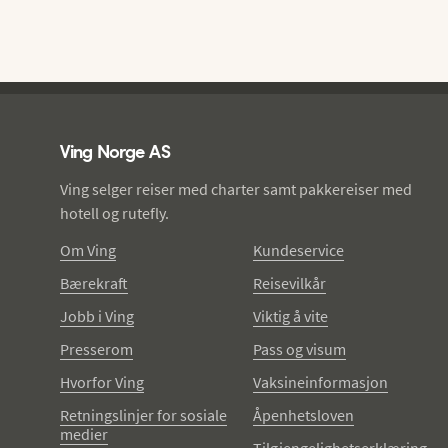
Ving - bunntekst
Ving Norge AS
Ving selger reiser med charter samt pakkereiser med
hotell og rutefly.
Om Ving
Kundeservice
Bærekraft
Reisevilkår
Jobb i Ving
Viktig å vite
Presserom
Pass og visum
Hvorfor Ving
Vaksineinformasjon
Retningslinjer for sosiale
Åpenhetsloven
medier