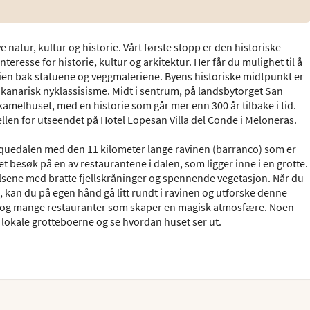
 natur, kultur og historie. Vårt første stopp er den historiske
resse for historie, kultur og arkitektur. Her får du mulighet til å
rien bak statuene og veggmaleriene. Byens historiske midtpunkt er
i kanarisk nyklassisisme. Midt i sentrum, på landsbytorget San
kamelhuset, med en historie som går mer enn 300 år tilbake i tid.
len for utseendet på Hotel Lopesan Villa del Conde i Meloneras.
adequedalen med den 11 kilometer lange ravinen (barranco) som er
et besøk på en av restaurantene i dalen, som ligger inne i en grotte.
elsene med bratte fjellskråninger og spennende vegetasjon. Når du
j, kan du på egen hånd gå litt rundt i ravinen og utforske denne
ll og mange restauranter som skaper en magisk atmosfære. Noen
e lokale grotteboerne og se hvordan huset ser ut.