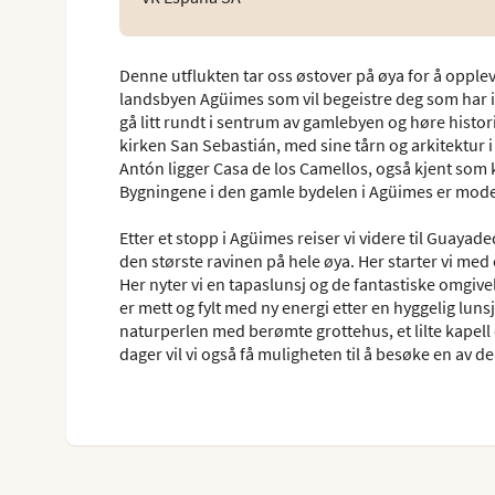
Denne utflukten tar oss østover på øya for å oppleve
landsbyen Agüimes som vil begeistre deg som har inte
gå litt rundt i sentrum av gamlebyen og høre histo
kirken San Sebastián, med sine tårn og arkitektur 
Antón ligger Casa de los Camellos, også kjent som 
Bygningene i den gamle bydelen i Agüimes er model
Etter et stopp i Agüimes reiser vi videre til Guay
den største ravinen på hele øya. Her starter vi med 
Her nyter vi en tapaslunsj og de fantastiske omgiv
er mett og fylt med ny energi etter en hyggelig luns
naturperlen med berømte grottehus, et lilte kape
dager vil vi også få muligheten til å besøke en av d