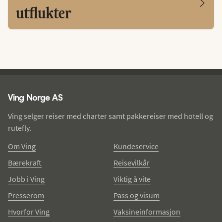
utflukter
Ving - bunntekst
Ving Norge AS
Ving selger reiser med charter samt pakkereiser med hotell og
rutefly.
Om Ving
Kundeservice
Bærekraft
Reisevilkår
Jobb i Ving
Viktig å vite
Presserom
Pass og visum
Hvorfor Ving
Vaksineinformasjon