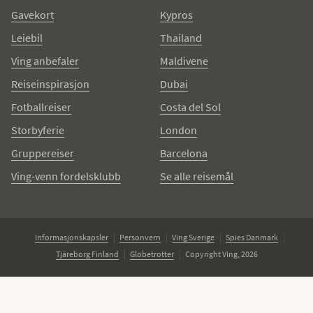
Gavekort
Kypros
Leiebil
Thailand
Ving anbefaler
Maldivene
Reiseinspirasjon
Dubai
Fotballreiser
Costa del Sol
Storbyferie
London
Gruppereiser
Barcelona
Ving-venn fordelsklubb
Se alle reisemål
Informasjonskapsler
Personvern
Ving Sverige
Spies Danmark
Tjäreborg Finland
Globetrotter
Copyright Ving, 2026