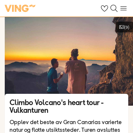
Se dine sparte h
Søk på ving.n
Meny
(
9
)
Vis bilder
Climbo Volcano's heart tour -
Vulkanturen
Opplev det beste av Gran Canarias varierte
natur og flotte utsiktssteder. Turen avsluttes