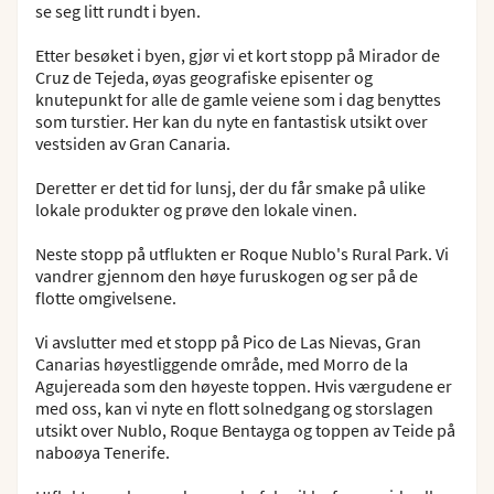
se seg litt rundt i byen.
Etter besøket i byen, gjør vi et kort stopp på Mirador de
Cruz de Tejeda, øyas geografiske episenter og
knutepunkt for alle de gamle veiene som i dag benyttes
som turstier. Her kan du nyte en fantastisk utsikt over
vestsiden av Gran Canaria.
Deretter er det tid for lunsj, der du får smake på ulike
lokale produkter og prøve den lokale vinen.
Neste stopp på utflukten er Roque Nublo's Rural Park. Vi
vandrer gjennom den høye furuskogen og ser på de
flotte omgivelsene.
Vi avslutter med et stopp på Pico de Las Nievas, Gran
Canarias høyestliggende område, med Morro de la
Agujereada som den høyeste toppen. Hvis værgudene er
med oss, kan vi nyte en flott solnedgang og storslagen
utsikt over Nublo, Roque Bentayga og toppen av Teide på
naboøya Tenerife.