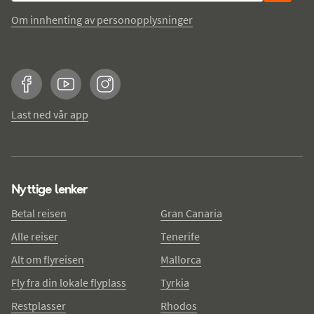
Om innhenting av personopplysninger
Facebook
YouTube
Instagram
Last ned vår app
Nyttige lenker
Betal reisen
Gran Canaria
Alle reiser
Tenerife
Alt om flyreisen
Mallorca
Fly fra din lokale flyplass
Tyrkia
Restplasser
Rhodos