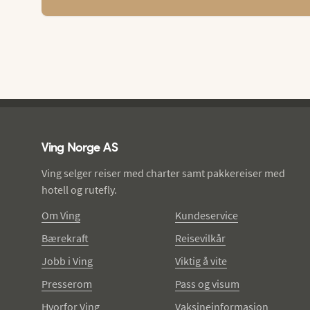
Ving - bunntekst
Ving Norge AS
Ving selger reiser med charter samt pakkereiser med
hotell og rutefly.
Om Ving
Kundeservice
Bærekraft
Reisevilkår
Jobb i Ving
Viktig å vite
Presserom
Pass og visum
Hvorfor Ving
Vaksineinformasjon