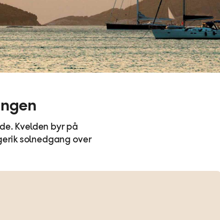
angen
ide. Kvelden byr på
rgerik solnedgang over