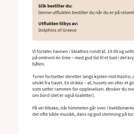
Slik bestiller du
:
Denne utflukten bestiller du når du er på reisem
Utflukten tilbys av
:
Dolphins of Greece
Vi forlater havnen i Skiathos rundt kl. 19.00 og se
på omtrent én time – med god tid til et bad i det kr
båten.
Turen fortsetter deretter langs kysten mot Kastro,
utsikt fra havet. En drikke – øl, husets vin eller et
som setter rammen for opplevelsen. Ønsker du noe m
om bord (det er også toaletter).
På vei tilbake, når himmelen går over i kveldsmørk
det ofte både musikk, dans og god stemning på turen