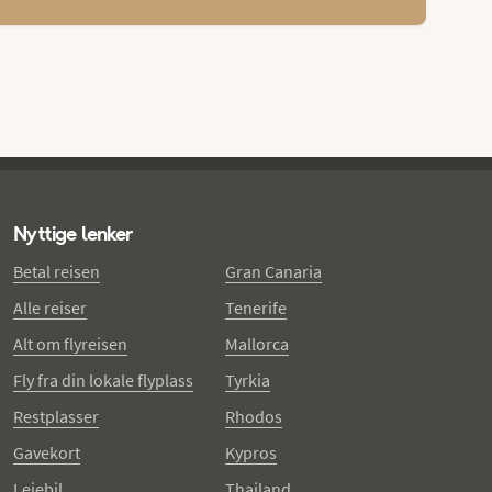
Nyttige lenker
Betal reisen
Gran Canaria
Alle reiser
Tenerife
Alt om flyreisen
Mallorca
Fly fra din lokale flyplass
Tyrkia
Restplasser
Rhodos
Gavekort
Kypros
Leiebil
Thailand