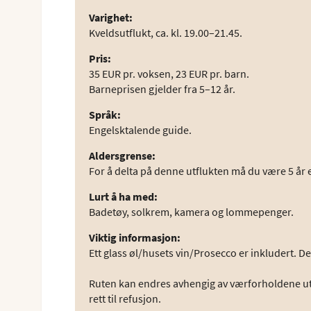
Varighet
:
Kveldsutflukt, ca. kl. 19.00–21.45.
Pris
:
35 EUR pr. voksen, 23 EUR pr. barn.
Barneprisen gjelder fra 5–12 år.
Språk
:
Engelsktalende guide.
Aldersgrense
:
For å delta på denne utflukten må du være 5 år e
Lurt å ha med
:
Badetøy, solkrem, kamera og lommepenger.
Viktig informasjon
:
Ett glass øl/husets vin/Prosecco er inkludert. 
Ruten kan endres avhengig av værforholdene ut
rett til refusjon.