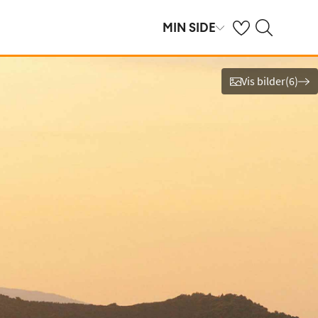
Se dine sparte hot
Søk på ving.no
MIN SIDE
Vis bilder
(
6
)