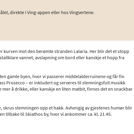
ålet, direkte i Ving-appen eller hos Vingvertene.
tter kursen mot den berømte stranden Lalaria. Her blir det et stopp
ystallklare vannet, avslapning om bord eller kanskje et hopp fra
 den gamle byen, hvor vi passerer middelalderruinene og får fin
 glass Prosecco – er inkludert og serveres til stemningsfull musikk
er å drikke, eller kanskje en liten matbit, finnes det en snackbar
e, skrus stemningen opp et hakk. Avhengig av gjestenes humør blir
 tilbake til Skiathos by, hvor vi ankommer ca. kl. 21.45.