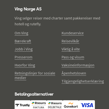
Ving Norge AS
Ving selger reiser med charter samt pakkereiser med
hotell og rutefly.
Om Ving
Kundeservice
Bærekraft
Reisevilkår
Jobb i Ving
Viktig å vite
Presserom
Pass og visum
Hvorfor Ving
Vaksineinformasjon
Retningslinjer for sosiale
Åpenhetsloven
medier
Tilgjengelighetserklæring
Betalingsalternativer