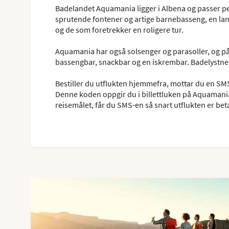
Badelandet Aquamania ligger i Albena og passer p
sprutende fontener og artige barnebasseng, en lang
og de som foretrekker en roligere tur.
Aquamania har også solsenger og parasoller, og p
bassengbar, snackbar og en iskrembar. Badelystne 
Bestiller du utflukten hjemmefra, mottar du en SMS f
Denne koden oppgir du i billettluken på Aquamania
reisemålet, får du SMS-en så snart utflukten er beta