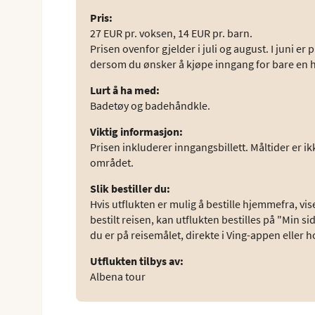
Pris
:
27 EUR pr. voksen, 14 EUR pr. barn.
Prisen ovenfor gjelder i juli og august. I juni e
dersom du ønsker å kjøpe inngang for bare en h
Lurt å ha med
:
Badetøy og badehåndkle.
Viktig informasjon
:
Prisen inkluderer inngangsbillett. Måltider er i
området.
Slik bestiller du
:
Hvis utflukten er mulig å bestille hjemmefra, vise
bestilt reisen, kan utflukten bestilles på "Min s
du er på reisemålet, direkte i Ving-appen eller 
Utflukten tilbys av
:
Albena tour