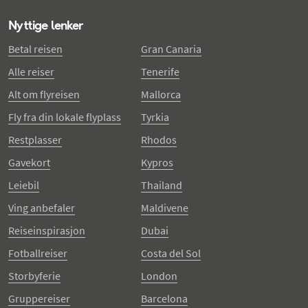
Nyttige lenker
Betal reisen
Gran Canaria
Alle reiser
Tenerife
Alt om flyreisen
Mallorca
Fly fra din lokale flyplass
Tyrkia
Restplasser
Rhodos
Gavekort
Kypros
Leiebil
Thailand
Ving anbefaler
Maldivene
Reiseinspirasjon
Dubai
Fotballreiser
Costa del Sol
Storbyferie
London
Gruppereiser
Barcelona