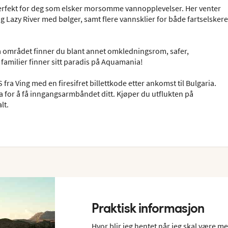
erfekt for deg som elsker morsomme vannopplevelser. Her venter
 Lazy River med bølger, samt flere vannsklier for både fartselskere
å området finner du blant annet omkledningsrom, safer,
familier finner sitt paradis på Aquamania!
ra Ving med en firesifret billettkode etter ankomst til Bulgaria.
 for å få inngangsarmbåndet ditt. Kjøper du utflukten på
lt.
Praktisk informasjon
Hvor blir jeg hentet når jeg skal være m