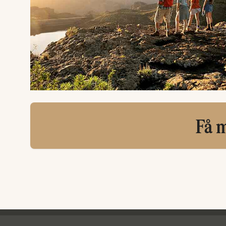
Få m
Ving - bunntekst