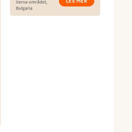
LES MER
Varna-området
,
Bulgaria