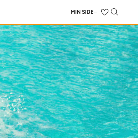
Se dine sparte hot
Søk på ving.no
MIN SIDE