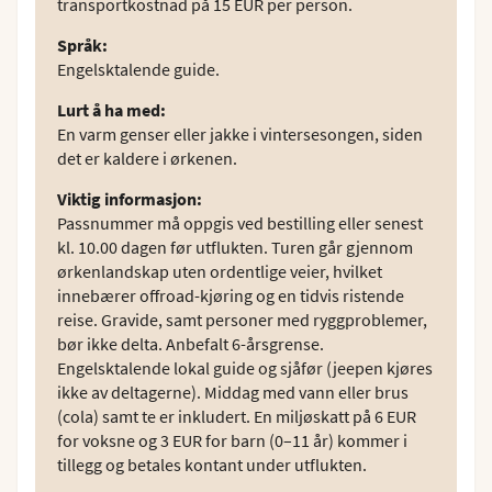
transportkostnad på 15 EUR per person.
Språk
:
Engelsktalende guide.
Lurt å ha med
:
En varm genser eller jakke i vintersesongen, siden
det er kaldere i ørkenen.
Viktig informasjon
:
Passnummer må oppgis ved bestilling eller senest
kl. 10.00 dagen før utflukten. Turen går gjennom
ørkenlandskap uten ordentlige veier, hvilket
innebærer offroad-kjøring og en tidvis ristende
reise. Gravide, samt personer med ryggproblemer,
bør ikke delta. Anbefalt 6-årsgrense.
Engelsktalende lokal guide og sjåfør (jeepen kjøres
ikke av deltagerne). Middag med vann eller brus
(cola) samt te er inkludert. En miljøskatt på 6 EUR
for voksne og 3 EUR for barn (0–11 år) kommer i
tillegg og betales kontant under utflukten.