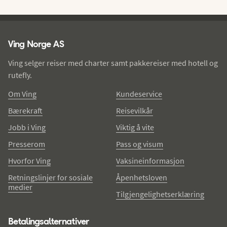
Ving - bunntekst
Ving Norge AS
Ving selger reiser med charter samt pakkereiser med hotell og
rutefly.
Om Ving
Kundeservice
Bærekraft
Reisevilkår
Jobb i Ving
Viktig å vite
Presserom
Pass og visum
Hvorfor Ving
Vaksineinformasjon
Retningslinjer for sosiale
Åpenhetsloven
medier
Tilgjengelighetserklæring
Betalingsalternativer