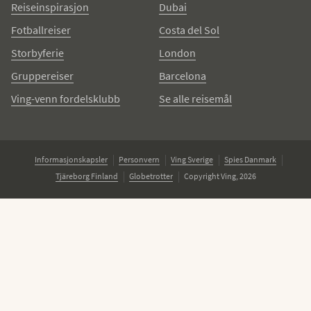
Reiseinspirasjon
Dubai
Fotballreiser
Costa del Sol
Storbyferie
London
Gruppereiser
Barcelona
Ving-venn fordelsklubb
Se alle reisemål
Informasjonskapsler
Personvern
Ving Sverige
Spies Danmark
Tjäreborg Finland
Globetrotter
Copyright Ving, 2026