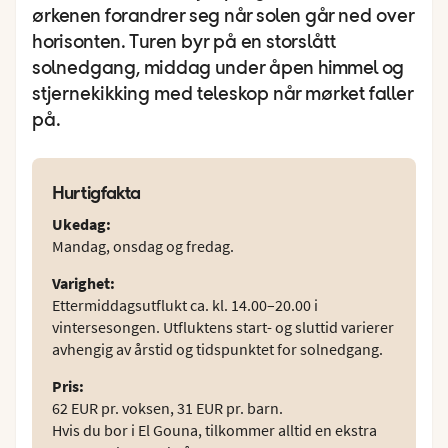
ørkenen forandrer seg når solen går ned over
horisonten. Turen byr på en storslått
solnedgang, middag under åpen himmel og
stjernekikking med teleskop når mørket faller
på.
Hurtigfakta
Ukedag
:
Mandag, onsdag og fredag.
Varighet
:
Ettermiddagsutflukt ca. kl. 14.00–20.00 i
vintersesongen. Utfluktens start- og sluttid varierer
avhengig av årstid og tidspunktet for solnedgang.
Pris
:
62 EUR pr. voksen, 31 EUR pr. barn.
Hvis du bor i El Gouna, tilkommer alltid en ekstra