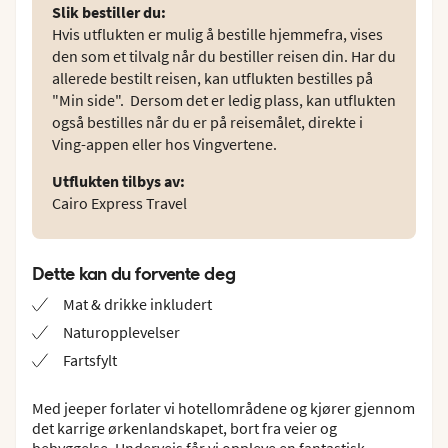
Slik bestiller du
:
Hvis utflukten er mulig å bestille hjemmefra, vises
den som et tilvalg når du bestiller reisen din. Har du
allerede bestilt reisen, kan utflukten bestilles på
"Min side". Dersom det er ledig plass, kan utflukten
også bestilles når du er på reisemålet, direkte i
Ving-appen eller hos Vingvertene.
Utflukten tilbys av
:
Cairo Express Travel
Dette kan du forvente deg
Mat & drikke inkludert
Naturopplevelser
Fartsfylt
Med jeeper forlater vi hotellområdene og kjører gjennom
det karrige ørkenlandskapet, bort fra veier og
bebyggelse. Underveis får vi oppleve en fantastisk