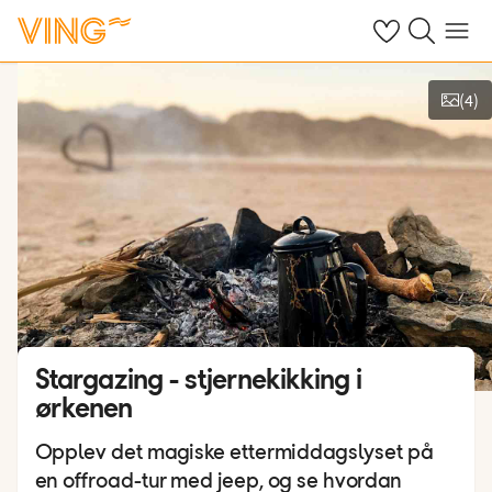
Se dine sparte h
Søk på ving.n
Meny
(
4
)
Vis bilder
Stargazing - stjernekikking i
ørkenen
Opplev det magiske ettermiddagslyset på
en offroad-tur med jeep, og se hvordan