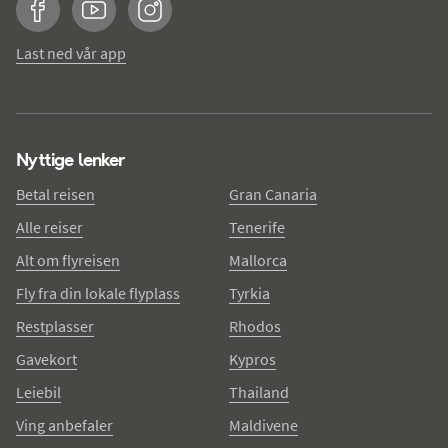
Facebook
YouTube
Instagram
Last ned vår app
Nyttige lenker
Betal reisen
Gran Canaria
Alle reiser
Tenerife
Alt om flyreisen
Mallorca
Fly fra din lokale flyplass
Tyrkia
Restplasser
Rhodos
Gavekort
Kypros
Leiebil
Thailand
Ving anbefaler
Maldivene