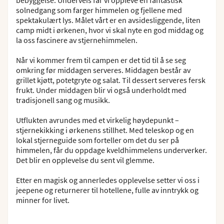
solnedgang som farger himmelen og fjellene med
spektakulært lys. Målet vårt er en avsidesliggende, liten
camp midt i ørkenen, hvor vi skal nyte en god middag og
la oss fascinere av stjernehimmelen.
Når vi kommer frem til campen er det tid til å se seg
omkring før middagen serveres. Middagen består av
grillet kjøtt, potetgryte og salat. Til dessert serveres fersk
frukt. Under middagen blir vi også underholdt med
tradisjonell sang og musikk.
Utflukten avrundes med et virkelig høydepunkt –
stjernekikking i ørkenens stillhet. Med teleskop og en
lokal stjerneguide som forteller om det du ser på
himmelen, får du oppdage kveldhimmelens underverker.
Det blir en opplevelse du sent vil glemme.
Etter en magisk og annerledes opplevelse setter vi oss i
jeepene og returnerer til hotellene, fulle av inntrykk og
minner for livet.