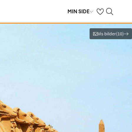
Se dine sparte hot
Søk på ving.no
MIN SIDE
Vis bilder
(
10
)