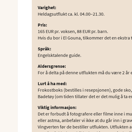
Varighet
:
Heldagsutflukt ca. kl. 04.00–21.30.
Pris
:
165 EUR pr. voksen, 88 EUR pr. barn.
Hvis du bor i El Gouna, tilkommer det en ekstra
Språk
:
Engelsktalende guide.
Aldersgrense
:
For å delta på denne utflukten må du være 2 år e
Lurt å ha med
:
Frokostboks (bestilles i resepsjonen), gode sko
Badetøy (om tiden tillater det er det mulig å ta 
Viktig informasjon
:
Det er forbudt å fotografere eller filme inne i 
eller astma, anbefaler vi ikke at du går inn i 
Vingverten før de bestiller utflukten. Utflukten