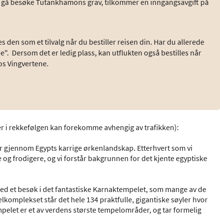
vil gå besøke Tutankhamons grav, tilkommer en inngangsavgift på
s den som et tilvalg når du bestiller reisen din. Har du allerede
ide". Dersom det er ledig plass, kan utflukten også bestilles når
hos Vingvertene.
r i rekkefølgen kan forekomme avhengig av trafikken):
er gjennom Egypts karrige ørkenlandskap. Etterhvert som vi
og frodigere, og vi forstår bakgrunnen for det kjente egyptiske
med et besøk i det fantastiske Karnaktempelet, som mange av de
elkomplekset står det hele 134 praktfulle, gigantiske søyler hvor
mpelet er et av verdens største tempelområder, og tar formelig