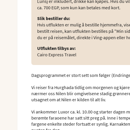
Lunsj er inkludert, drikke kan kjøpes. Hvis du 
ca. 700 EGP, som kun kan betales med kort.
Slik bestiller du
:
Hvis utflukten er mulig å bestille hjemmefra, vise
bestilt reisen, kan utflukten bestilles på "Min s
du er på reisemålet, direkte i Ving-appen eller 
Utflukten tilbys av
:
Cairo Express Travel
Dagsprogrammet er stort sett som følger (Endringe
Vi reiser fra Hurghada tidlig om morgenen og kjør
nærmer oss Nilen blir omgivelsene stadig grønnere 
utsagnet om at Nilen er kilden til alt liv.
Vi ankommer Luxor ca. kl. 10.00 og starter dagen 
berømte faraoene har satt sitt preg på. Inne i temp
fargene enkelte steder fortsatt er synlig. Karnakte
pusten fra deg.