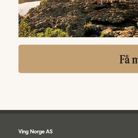
Få m
Ving - bunntekst
Ving Norge AS