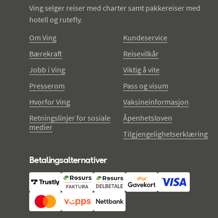
Ving selger reiser med charter samt pakkereiser med
hotell og rutefly.
Om Ving
Kundeservice
Bærekraft
Reisevilkår
Jobb i Ving
Viktig å vite
Presserom
Pass og visum
Hvorfor Ving
Vaksineinformasjon
Retningslinjer for sosiale
Åpenhetsloven
medier
Tilgjengelighetserklæring
Betalingsalternativer