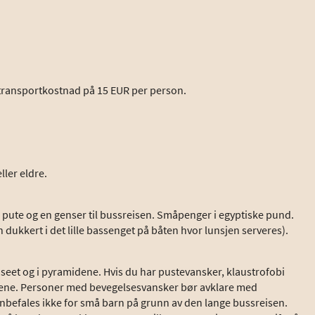
 transportkostnad på 15 EUR per person.
ller eldre.
, pute og en genser til bussreisen. Småpenger i egyptiske pund.
en dukkert i det lille bassenget på båten hvor lunsjen serveres).
museet og i pyramidene. Hvis du har pustevansker, klaustrofobi
gravene. Personer med bevegelsesvansker bør avklare med
 anbefales ikke for små barn på grunn av den lange bussreisen.