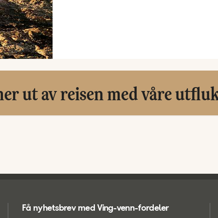
er ut av reisen med våre utflu
Få nyhetsbrev med Ving-venn-fordeler