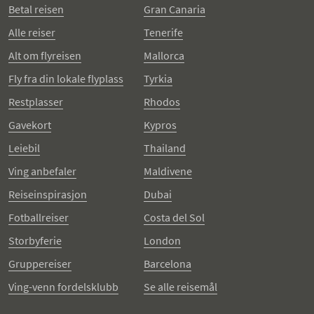
Betal reisen
Gran Canaria
Alle reiser
Tenerife
Alt om flyreisen
Mallorca
Fly fra din lokale flyplass
Tyrkia
Restplasser
Rhodos
Gavekort
Kypros
Leiebil
Thailand
Ving anbefaler
Maldivene
Reiseinspirasjon
Dubai
Fotballreiser
Costa del Sol
Storbyferie
London
Gruppereiser
Barcelona
Ving-venn fordelsklubb
Se alle reisemål