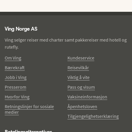
Ving - bunntekst
Ving Norge AS
Ving selger reiser med charter samt pakkereiser med hotell og
rutefly.
Om Ving
Kundeservice
Bærekraft
Reisevilkår
Jobb i Ving
Viktig å vite
Presserom
Pass og visum
Hvorfor Ving
Vaksineinformasjon
Retningslinjer for sosiale
Åpenhetsloven
medier
Tilgjengelighetserklæring
Betalingsalternativer