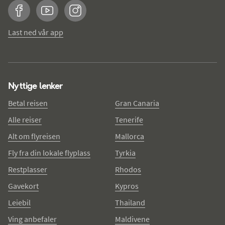
Facebook
YouTube
Instagram
Last ned vår app
Nyttige lenker
Betal reisen
Gran Canaria
Alle reiser
Tenerife
Alt om flyreisen
Mallorca
Fly fra din lokale flyplass
Tyrkia
Restplasser
Rhodos
Gavekort
Kypros
Leiebil
Thailand
Ving anbefaler
Maldivene