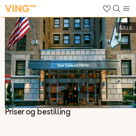
Se dine sparte h
Søk på ving.n
Meny
(
13
)
Vis bilder
Priser og bestilling