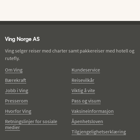
Ving - bunntekst
Ving Norge AS
Ving selger reiser med charter samt pakkereiser med hotell og
rutefly.
Om Ving
Kundeservice
Bærekraft
Reisevilkår
Jobb i Ving
Viktig å vite
Presserom
Pass og visum
Hvorfor Ving
Vaksineinformasjon
Retningslinjer for sosiale
Åpenhetsloven
medier
Tilgjengelighetserklæring