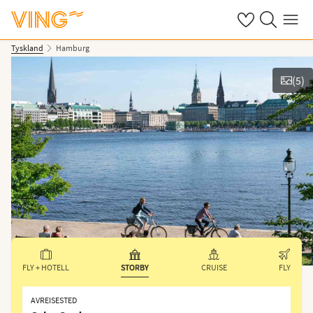
Se dine sparte h
Søk på ving.n
Meny
Tyskland
Hamburg
(
5
)
Vis bilder
FLY + HOTELL
STORBY
CRUISE
FLY
AVREISESTED