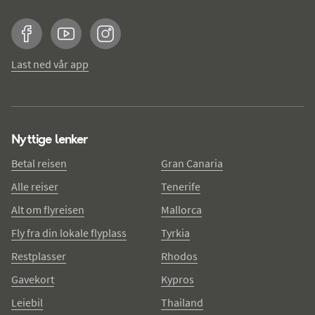
Facebook
YouTube
Instagram
Last ned vår app
Nyttige lenker
Betal reisen
Gran Canaria
Alle reiser
Tenerife
Alt om flyreisen
Mallorca
Fly fra din lokale flyplass
Tyrkia
Restplasser
Rhodos
Gavekort
Kypros
Leiebil
Thailand