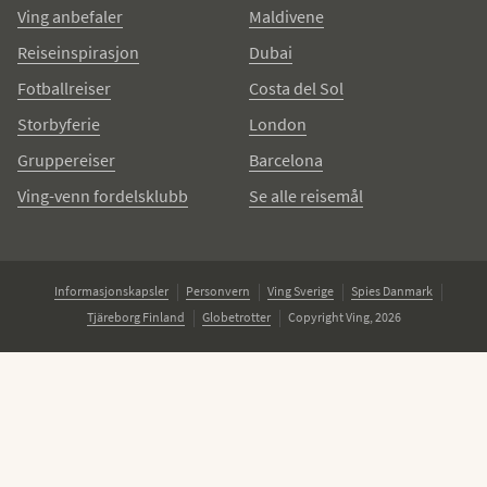
Ving anbefaler
Maldivene
Reiseinspirasjon
Dubai
Fotballreiser
Costa del Sol
Storbyferie
London
Gruppereiser
Barcelona
Ving-venn fordelsklubb
Se alle reisemål
Informasjonskapsler
Personvern
Ving Sverige
Spies Danmark
Tjäreborg Finland
Globetrotter
Copyright Ving, 2026