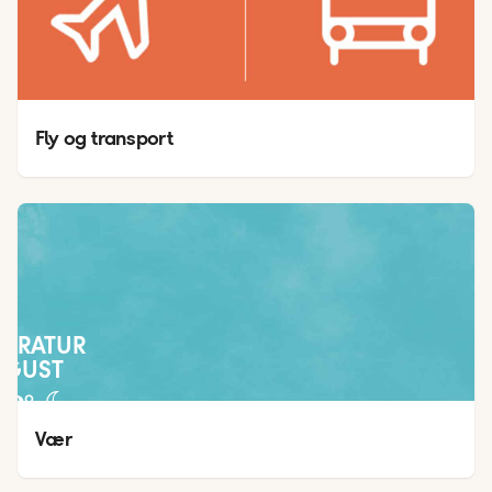
Fly og transport
PERATUR
UGUST
22
°
14
°
Vær