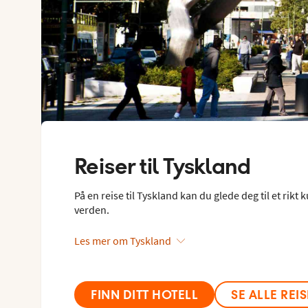
Reiser til
Tyskland
På en reise til Tyskland kan du glede deg til et rikt 
verden.
Les mer om Tyskland
FINN DITT HOTELL
SE ALLE REI