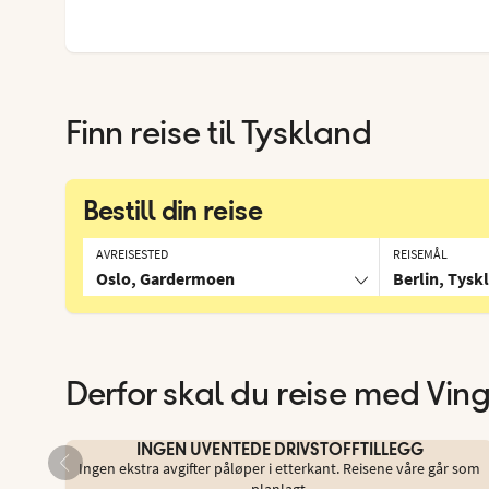
Finn reise til
Tyskland
Bestill din reise
AVREISESTED
REISEMÅL
Oslo, Gardermoen
Berlin, Tysk
Derfor skal du reise med Vin
INGEN UVENTEDE DRIVSTOFFTILLEGG
Ingen ekstra avgifter påløper i etterkant. Reisene våre går som
planlagt.