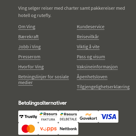
Ving selger reiser med charter samt pakkereiser med
hotell og rutefly.
Om Ving
Kundeservice
Bærekraft
Reisevilkår
Jobb i Ving
Viktig å vite
Presserom
Pass og visum
Hvorfor Ving
Vaksineinformasjon
Retningslinjer for sosiale
Åpenhetsloven
medier
Tilgjengelighetserklæring
Betalingsalternativer