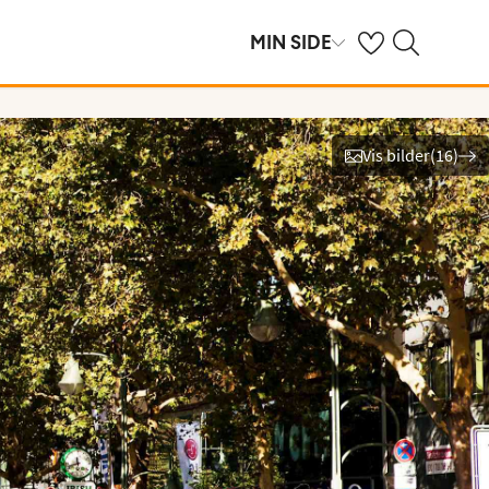
Se dine sparte hot
Søk på ving.no
MIN SIDE
Vis bilder
(
16
)