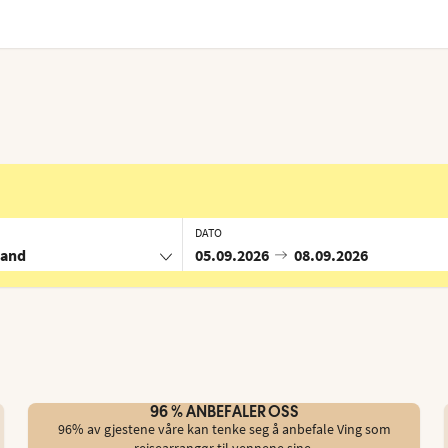
DATO
land
05.09.2026
08.09.2026
g
96 % ANBEFALER OSS
96% av gjestene våre kan tenke seg å anbefale Ving som
reisearrangør til vennene sine.