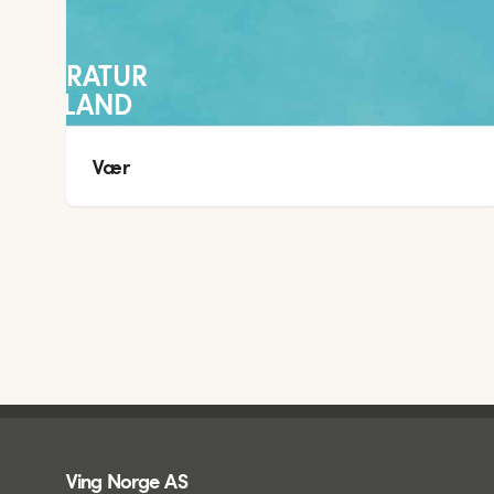
TEMPERATUR
TYSKLAND
Vær 
Ving - bunntekst
Ving Norge AS