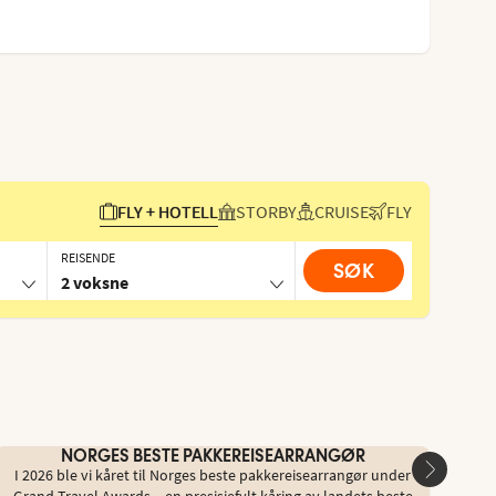
FLY + HOTELL
STORBY
CRUISE
FLY
REISENDE
SØK
2 voksne
NORGES BESTE PAKKEREISEARRANGØR
I 2026 ble vi kåret til Norges beste pakkereisearrangør under
Du ka
Grand Travel Awards – en presisjefylt kåring av landets beste