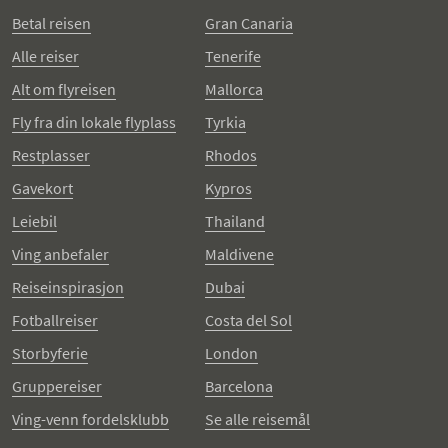
Betal reisen
Gran Canaria
Alle reiser
Tenerife
Alt om flyreisen
Mallorca
Fly fra din lokale flyplass
Tyrkia
Restplasser
Rhodos
Gavekort
Kypros
Leiebil
Thailand
Ving anbefaler
Maldivene
Reiseinspirasjon
Dubai
Fotballreiser
Costa del Sol
Storbyferie
London
Gruppereiser
Barcelona
Ving-venn fordelsklubb
Se alle reisemål