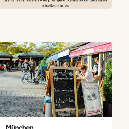
reiselivsaktører.
München