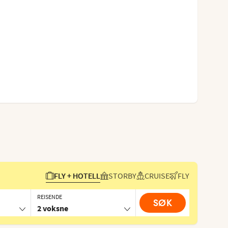
FLY + HOTELL
STORBY
CRUISE
FLY
REISENDE
SØK
2 voksne