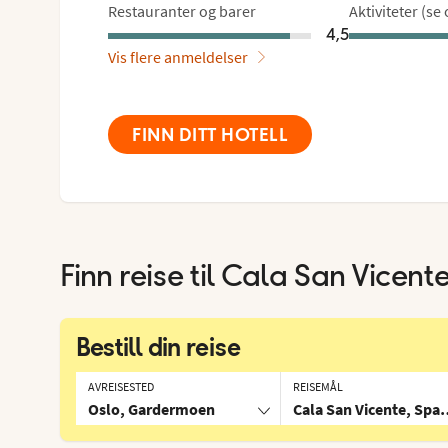
Restauranter og barer
Aktiviteter (se
4,5
Vis flere anmeldelser
FINN DITT HOTELL
Finn reise til
Cala San Vicent
Bestill din reise
AVREISESTED
REISEMÅL
Oslo, Gardermoen
Cala San Vicente, Span