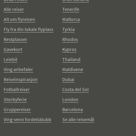
Alle reiser
Tenerife
Alt om flyreisen
Mallorca
Fly fra din lokale flyplass
Tyrkia
Restplasser
Rhodos
Gavekort
Kypros
Leiebil
Thailand
Ving anbefaler
Maldivene
Reiseinspirasjon
Dubai
Fotballreiser
Costa del Sol
Storbyferie
London
Gruppereiser
Barcelona
Ving-venn fordelsklubb
Se alle reisemål