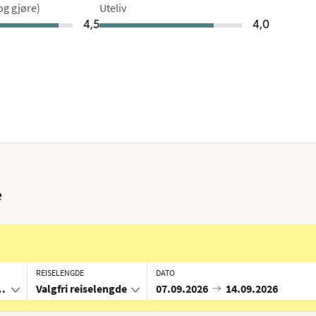
 og gjøre)
Uteliv
4,5
4,0
e
REISELENGDE
DATO
ia
Valgfri reiselengde
07.09.2026
14.09.2026