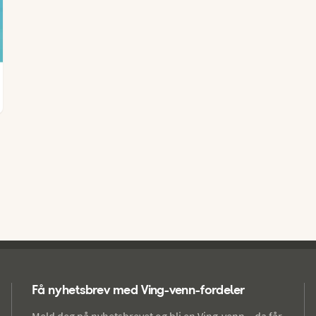
Få nyhetsbrev med Ving-venn-fordeler
Meld deg på nyhetsbrevet og bli en Ving-venn – da får