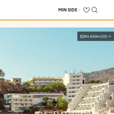
Se dine sparte hot
Søk på ving.no
MIN SIDE
Vis bilder
(
20
)