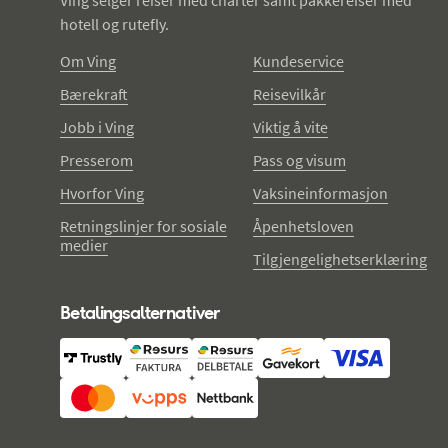
hotell og rutefly.
Om Ving
Kundeservice
Bærekraft
Reisevilkår
Jobb i Ving
Viktig å vite
Presserom
Pass og visum
Hvorfor Ving
Vaksineinformasjon
Retningslinjer for sosiale
Åpenhetsloven
medier
Tilgjengelighetserklæring
Betalingsalternativer