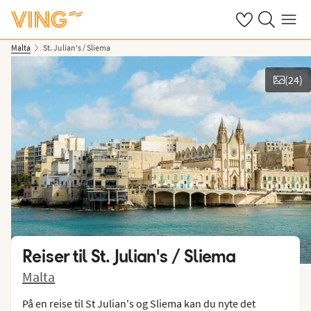
Se dine sparte h
Søk på ving.n
Meny
Malta
St. Julian's / Sliema
(
24
)
Vis bilder
Reiser til
St. Julian's / Sliema
Malta
På en reise til St Julian's og Sliema kan du nyte det