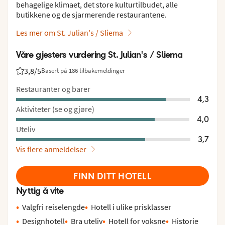
behagelige klimaet, det store kulturtilbudet, alle
butikkene og de sjarmerende restaurantene.
Les mer om St. Julian's / Sliema
Våre gjesters vurdering St. Julian's / Sliema
3,8
/5
Basert på 186 tilbakemeldinger
Vurdering fra Vings gjester: 3.8/5
Restauranter og barer
4,3
Aktiviteter (se og gjøre)
4,0
Uteliv
3,7
Vis flere anmeldelser
FINN DITT HOTELL
Nyttig å vite
Valgfri reiselengde
Hotell i ulike prisklasser
Designhotell
Bra uteliv
Hotell for voksne
Historie