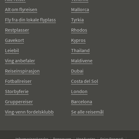
Alt om flyreisen
Mallorca
Fly fra din lokale flyplass
Tyrkia
Restplasser
Rhodos
Gavekort
Kypros
Leiebil
Thailand
Ving anbefaler
Maldivene
Reiseinspirasjon
Dubai
Fotballreiser
Costa del Sol
Storbyferie
London
Gruppereiser
Barcelona
Ving-venn fordelsklubb
Se alle reisemål
Informasjonskapsler
Personvern
Ving Sverige
Spies Danmark