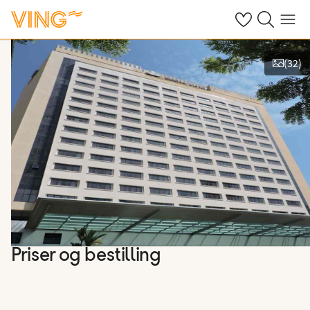
Se dine sparte h
Søk på ving.n
Meny
(
32
)
Vis bilder
Priser og bestilling