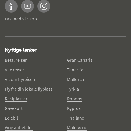
Facebook
YouTube
Instagram
Last ned vår app
Nyttige lenker
Betal reisen
Gran Canaria
Alle reiser
Tenerife
Alt om flyreisen
Mallorca
Fly fra din lokale flyplass
Tyrkia
Restplasser
Rhodos
Gavekort
Kypros
Leiebil
Thailand
Ving anbefaler
Maldivene