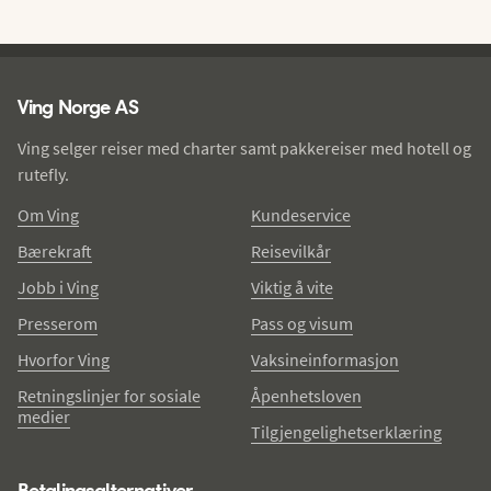
Ving - bunntekst
Ving Norge AS
Ving selger reiser med charter samt pakkereiser med hotell og
rutefly.
Om Ving
Kundeservice
Bærekraft
Reisevilkår
Jobb i Ving
Viktig å vite
Presserom
Pass og visum
Hvorfor Ving
Vaksineinformasjon
Retningslinjer for sosiale
Åpenhetsloven
medier
Tilgjengelighetserklæring
Betalingsalternativer